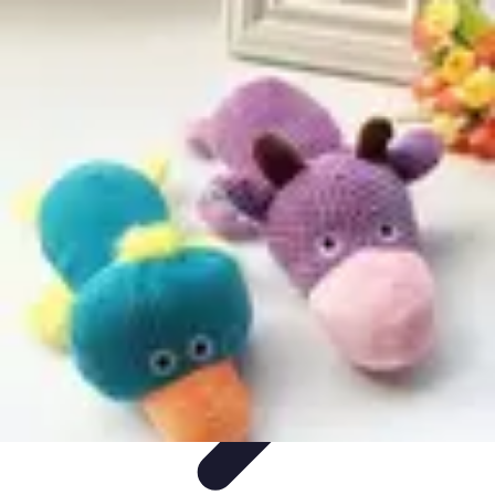
Astuces Rubik Cube
Astuces et Techniques
Techniques de Speedcubing
Astuces et
techniques
Résolution
Techniques et Astuces
Astuces Rubik Cube