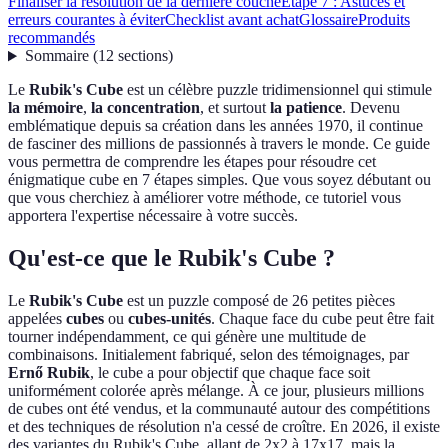
Finaliser la résolution de la dernière couche
Étape 7 : Astuces et
erreurs courantes à éviter
Checklist avant achat
Glossaire
Produits
recommandés
Sommaire
(
12
sections
)
Le
Rubik's Cube
est un célèbre puzzle tridimensionnel qui stimule
la mémoire
,
la concentration
, et surtout
la patience
. Devenu
emblématique depuis sa création dans les années 1970, il continue
de fasciner des millions de passionnés à travers le monde. Ce guide
vous permettra de comprendre les étapes pour résoudre cet
énigmatique cube en 7 étapes simples. Que vous soyez débutant ou
que vous cherchiez à améliorer votre méthode, ce tutoriel vous
apportera l'expertise nécessaire à votre succès.
Qu'est-ce que le Rubik's Cube ?
Le
Rubik's Cube
est un puzzle composé de 26 petites pièces
appelées
cubes
ou
cubes-unités
. Chaque face du cube peut être fait
tourner indépendamment, ce qui génère une multitude de
combinaisons. Initialement fabriqué, selon des témoignages, par
Ernő Rubik
, le cube a pour objectif que chaque face soit
uniformément colorée après mélange. À ce jour, plusieurs millions
de cubes ont été vendus, et la communauté autour des compétitions
et des techniques de résolution n'a cessé de croître. En 2026, il existe
des variantes du Rubik's Cube, allant de 2x2 à 17x17, mais la