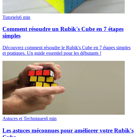
Tutoriels
6
min
Comment résoudre un Rubik's Cube en 7 étapes
simples
Découvrez comment résoudre le Rubik's Cube en 7 étapes simples
et pratiques. Un guide essentiel pour les débutants !
Astuces et Techniques
6
min
Les astuces méconnues pour améliorer votre Rubik's