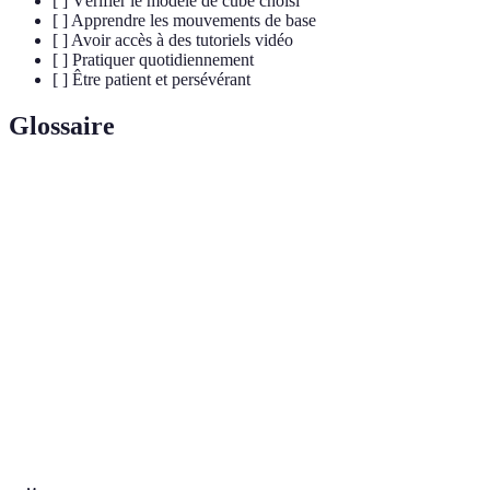
[ ] Vérifier le modèle de cube choisi
[ ] Apprendre les mouvements de base
[ ] Avoir accès à des tutoriels vidéo
[ ] Pratiquer quotidiennement
[ ] Être patient et persévérant
Glossaire
Terme
Définition
Séquence de mouvements à suivre pour atteindre
Algorithme
une configuration souhaitée
Unité de base du Rubik's Cube, chacun ayant sa
Cube
couleur
Chacune des six superficies du cube, chacune de
Face
couleur différente