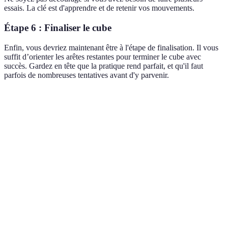
essais. La clé est d'apprendre et de retenir vos mouvements.
Étape 6 : Finaliser le cube
Enfin, vous devriez maintenant être à l'étape de finalisation. Il vous
suffit d’orienter les arêtes restantes pour terminer le cube avec
succès. Gardez en tête que la pratique rend parfait, et qu'il faut
parfois de nombreuses tentatives avant d'y parvenir.
Étape
Détail
Astuce
Erreur commune
Créer une
Aligner les
Ne pas vérifier les
1 : Croix
croix
arêtes
côtés
blanche
Positionner
Utiliser des
2 : Coins
les coins
Oublier la logique
algorithmes
blancs
3 :
Placer les
Prendre son
Ignorer les