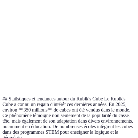
Deuxième
arêtes du
temps
mouvements
couche
milieu
Former
Utiliser les
4 : Croix
Négliger
une croix
bons
jaune
l'orientation
jaune
algorithmes
Orienter
5 : Coins
Retenir ses
Faire trop de
les coins
jaunes
mouvements
changements
jaunes
6 :
Compléter
Pratiquer
Se décourager
Finaliser
le cube
régulièrement
## Statistiques et tendances autour du Rubik's Cube Le Rubik's
Cube a connu un regain d'intérêt ces dernières années. En 2025,
environ **350 millions** de cubes ont été vendus dans le monde.
Ce phénomène témoigne non seulement de la popularité du casse-
tête, mais également de son adaptation dans divers environnements,
notamment en éducation. De nombreuses écoles intègrent les cubes
dans des programmes STEM pour enseigner la logique et la
géométrie.