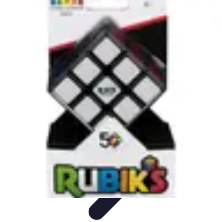
Astuces Rubik Cube
Astuces et Techniques
Techniques de Speedcubing
Astuces et
techniques
Résolution
Techniques et Astuces
Astuces Rubik Cube