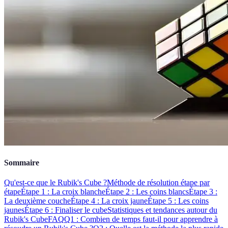
Sommaire
Qu'est-ce que le Rubik's Cube ?
Méthode de résolution étape par
étape
Étape 1 : La croix blanche
Étape 2 : Les coins blancs
Étape 3 :
La deuxième couche
Étape 4 : La croix jaune
Étape 5 : Les coins
jaunes
Étape 6 : Finaliser le cube
Statistiques et tendances autour du
Rubik's Cube
FAQ
Q1 : Combien de temps faut-il pour apprendre à