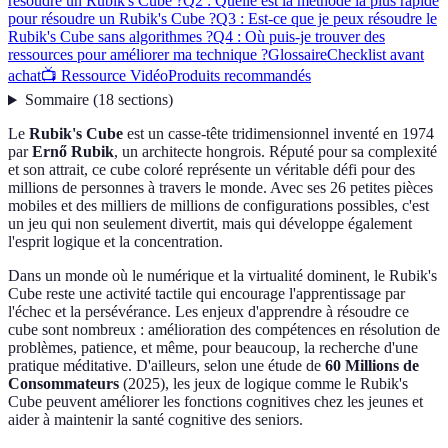
résoudre un Rubik's Cube ?
Q2 : Quelle est la méthode la plus rapide
pour résoudre un Rubik's Cube ?
Q3 : Est-ce que je peux résoudre le
Rubik's Cube sans algorithmes ?
Q4 : Où puis-je trouver des
ressources pour améliorer ma technique ?
Glossaire
Checklist avant
achat
📺 Ressource Vidéo
Produits recommandés
Sommaire
(
18
sections
)
Le
Rubik's Cube
est un casse-tête tridimensionnel inventé en 1974
par
Ernő Rubik
, un architecte hongrois. Réputé pour sa complexité
et son attrait, ce cube coloré représente un véritable défi pour des
millions de personnes à travers le monde. Avec ses 26 petites pièces
mobiles et des milliers de millions de configurations possibles, c'est
un jeu qui non seulement divertit, mais qui développe également
l'esprit logique et la concentration.
Dans un monde où le numérique et la virtualité dominent, le Rubik's
Cube reste une activité tactile qui encourage l'apprentissage par
l'échec et la persévérance. Les enjeux d'apprendre à résoudre ce
cube sont nombreux : amélioration des compétences en résolution de
problèmes, patience, et même, pour beaucoup, la recherche d'une
pratique méditative. D'ailleurs, selon une étude de
60 Millions de
Consommateurs
(2025), les jeux de logique comme le Rubik's
Cube peuvent améliorer les fonctions cognitives chez les jeunes et
aider à maintenir la santé cognitive des seniors.