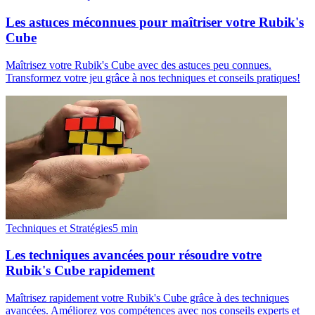
Les astuces méconnues pour maîtriser votre Rubik's
Cube
Maîtrisez votre Rubik's Cube avec des astuces peu connues.
Transformez votre jeu grâce à nos techniques et conseils pratiques!
Techniques et Stratégies
5
min
Les techniques avancées pour résoudre votre
Rubik's Cube rapidement
Maîtrisez rapidement votre Rubik's Cube grâce à des techniques
avancées. Améliorez vos compétences avec nos conseils experts et