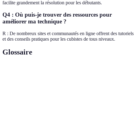
facilite grandement la résolution pour les débutants.
Q4 : Où puis-je trouver des ressources pour
améliorer ma technique ?
R : De nombreux sites et communautés en ligne offrent des tutoriels
et des conseils pratiques pour les cubistes de tous niveaux.
Glossaire
Terme
Définition
Une séquence de mouvements pour résoudre le
Algorithme
cube.
Le positionnement spécifique des couleurs sur le
Configuration
cube.
Un jeu qui nécessite de résoudre un problème de
Casse-tête
logique.