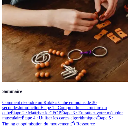
Sommaire
Comment résoudre un Rubik's Cube en moins de 30
secondes
Introduction
Étape 1 : Comprendre la structure du
cube
Étape 2 : Maîtriser le CFOP
Étape 3 : Entraînez votre mémoire
musculaire
Étape 4 : Utiliser les cartes algorithmiques
Étape 5 :
Timing et optimisation du mouvement
📺 Ressource