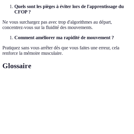
Quels sont les pièges à éviter lors de l'apprentissage du
CFOP ?
Ne vous surchargez pas avec trop d'algorithmes au départ,
concentrez-vous sur la fluidité des mouvements.
Comment améliorer ma rapidité de mouvement ?
Pratiquez sans vous arrêter dès que vous faites une erreur, cela
renforce la mémoire musculaire.
Glossaire
Terme
Définition
Suite de mouvements pour repositionner les pièces
Algorithme
du cube.
Pratique consistant à résoudre le Rubik's Cube le
Speedcubing
plus rapidement possible.