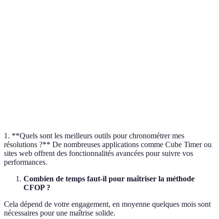
Niveau de
Intermédiaire
Avancé
Débutant
Avancé
difficulté
Nombre
119
77
70
55
d'algorithmes
Temps
10s-30s
12s-40s
15s-45s
10s-30s
moyen
Popularité
Élevée
Modérée
Faible
Modéré
1. **Quels sont les meilleurs outils pour chronométrer mes
résolutions ?** De nombreuses applications comme Cube Timer ou
sites web offrent des fonctionnalités avancées pour suivre vos
performances.
Combien de temps faut-il pour maîtriser la méthode
CFOP ?
Cela dépend de votre engagement, en moyenne quelques mois sont
nécessaires pour une maîtrise solide.