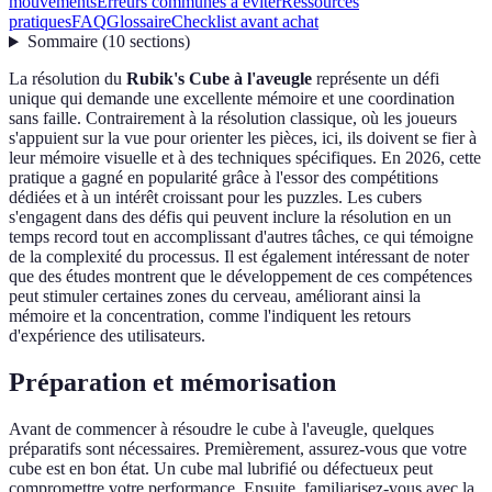
mouvements
Erreurs communes à éviter
Ressources
pratiques
FAQ
Glossaire
Checklist avant achat
Sommaire
(
10
sections
)
La résolution du
Rubik's Cube à l'aveugle
représente un défi
unique qui demande une excellente mémoire et une coordination
sans faille. Contrairement à la résolution classique, où les joueurs
s'appuient sur la vue pour orienter les pièces, ici, ils doivent se fier à
leur mémoire visuelle et à des techniques spécifiques. En 2026, cette
pratique a gagné en popularité grâce à l'essor des compétitions
dédiées et à un intérêt croissant pour les puzzles. Les cubers
s'engagent dans des défis qui peuvent inclure la résolution en un
temps record tout en accomplissant d'autres tâches, ce qui témoigne
de la complexité du processus. Il est également intéressant de noter
que des études montrent que le développement de ces compétences
peut stimuler certaines zones du cerveau, améliorant ainsi la
mémoire et la concentration, comme l'indiquent les retours
d'expérience des utilisateurs.
Préparation et mémorisation
Avant de commencer à résoudre le cube à l'aveugle, quelques
préparatifs sont nécessaires. Premièrement, assurez-vous que votre
cube est en bon état. Un cube mal lubrifié ou défectueux peut
compromettre votre performance. Ensuite, familiarisez-vous avec la