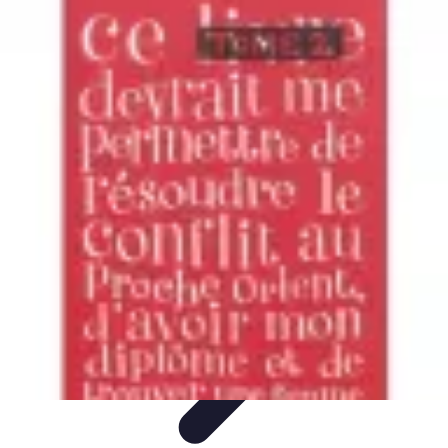
Astuces Rubik Cube
Astuces et Techniques
Techniques de Speedcubing
Astuces et
techniques
Résolution
Techniques et Astuces
Astuces Rubik Cube