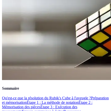
Sommaire
Qu'est-ce que la résolution du Rubik's Cube à l'aveugle ?
Préparation
et mémorisation
Étape 1 : La méthode de notation
Étape 2 :
Mémorisation des pièces
Étape 3 : Exécution des