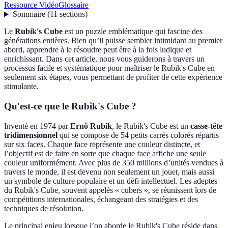
Ressource Vidéo
Glossaire
Sommaire
(
11
sections
)
Le
Rubik's Cube
est un puzzle emblématique qui fascine des
générations entières. Bien qu’il puisse sembler intimidant au premier
abord, apprendre à le résoudre peut être à la fois ludique et
enrichissant. Dans cet article, nous vous guiderons à travers un
processus facile et systématique pour maîtriser le Rubik's Cube en
seulement six étapes, vous permettant de profiter de cette expérience
stimulante.
Qu'est-ce que le Rubik's Cube ?
Inventé en 1974 par
Ernő Rubik
, le Rubik's Cube est un
casse-tête
tridimensionnel
qui se compose de 54 petits carrés colorés répartis
sur six faces. Chaque face représente une couleur distincte, et
l’objectif est de faire en sorte que chaque face affiche une seule
couleur uniformément. Avec plus de 350 millions d’unités vendues à
travers le monde, il est devenu non seulement un jouet, mais aussi
un symbole de culture populaire et un défi intellectuel. Les adeptes
du Rubik's Cube, souvent appelés « cubers », se réunissent lors de
compétitions internationales, échangeant des stratégies et des
techniques de résolution.
Le principal enjeu lorsque l’on aborde le Rubik's Cube réside dans