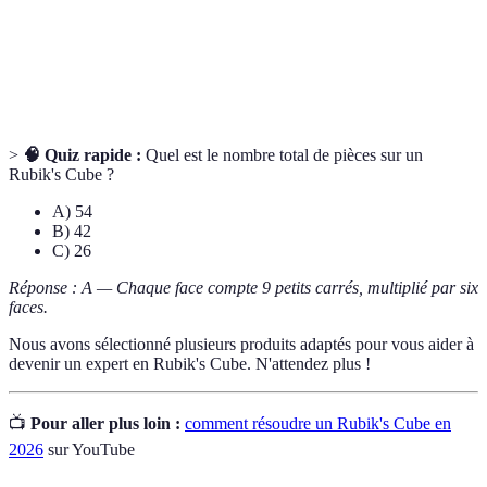
centrale
du Rubik's Cube.
Jouet ou jeu exigeant de la logique pour trouver des
Casse-tête
solutions à des problèmes physiques.
>
🧠 Quiz rapide :
Quel est le nombre total de pièces sur un
Rubik's Cube ?
A) 54
B) 42
C) 26
Réponse : A — Chaque face compte 9 petits carrés, multiplié par six
faces.
Nous avons sélectionné plusieurs produits adaptés pour vous aider à
devenir un expert en Rubik's Cube. N'attendez plus !
📺
Pour aller plus loin :
comment résoudre un Rubik's Cube en
2026
sur YouTube