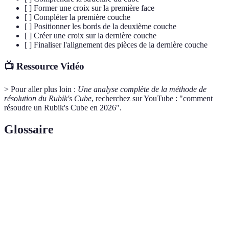
[ ] Former une croix sur la première face
[ ] Compléter la première couche
[ ] Positionner les bords de la deuxième couche
[ ] Créer une croix sur la dernière couche
[ ] Finaliser l'alignement des pièces de la dernière couche
📺 Ressource Vidéo
> Pour aller plus loin :
Une analyse complète de la méthode de
résolution du Rubik's Cube
, recherchez sur YouTube : "comment
résoudre un Rubik's Cube en 2026".
Glossaire
Terme
Définition
Suite de mouvements précis pour atteindre un
Algorithme
objectif spécifique dans le cube.
Couleur
Pièce fixe qui détermine la couleur de chaque face