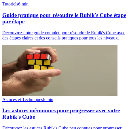
Tutoriels
6
min
Guide pratique pour résoudre le Rubik's Cube étape
par étape
Découvrez notre guide complet pour résoudre le Rubik's Cube avec
des étapes claires et des conseils pratiques pour tous les niveaux.
Astuces et Techniques
6
min
Les astuces méconnues pour progresser avec votre
Rubik's Cube
Découvrez les astuces Rubik's Cube peu connues pour progresser