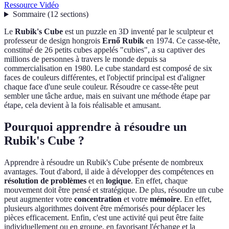
Ressource Vidéo
Sommaire
(
12
sections
)
Le
Rubik's Cube
est un puzzle en 3D inventé par le sculpteur et
professeur de design hongrois
Ernő Rubik
en 1974. Ce casse-tête,
constitué de 26 petits cubes appelés "cubies", a su captiver des
millions de personnes à travers le monde depuis sa
commercialisation en 1980. Le cube standard est composé de six
faces de couleurs différentes, et l'objectif principal est d'aligner
chaque face d'une seule couleur. Résoudre ce casse-tête peut
sembler une tâche ardue, mais en suivant une méthode étape par
étape, cela devient à la fois réalisable et amusant.
Pourquoi apprendre à résoudre un
Rubik's Cube ?
Apprendre à résoudre un Rubik's Cube présente de nombreux
avantages. Tout d'abord, il aide à développer des compétences en
résolution de problèmes
et en
logique
. En effet, chaque
mouvement doit être pensé et stratégique. De plus, résoudre un cube
peut augmenter votre
concentration
et votre
mémoire
. En effet,
plusieurs algorithmes doivent être mémorisés pour déplacer les
pièces efficacement. Enfin, c'est une activité qui peut être faite
individuellement ou en groupe, en favorisant l'échange et la