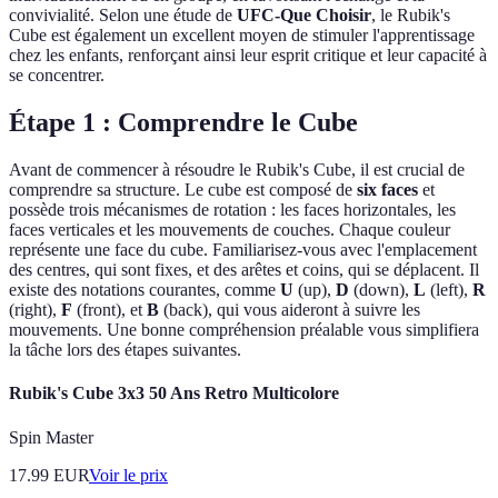
convivialité. Selon une étude de
UFC-Que Choisir
, le Rubik's
Cube est également un excellent moyen de stimuler l'apprentissage
chez les enfants, renforçant ainsi leur esprit critique et leur capacité à
se concentrer.
Étape 1 : Comprendre le Cube
Avant de commencer à résoudre le Rubik's Cube, il est crucial de
comprendre sa structure. Le cube est composé de
six faces
et
possède trois mécanismes de rotation : les faces horizontales, les
faces verticales et les mouvements de couches. Chaque couleur
représente une face du cube. Familiarisez-vous avec l'emplacement
des centres, qui sont fixes, et des arêtes et coins, qui se déplacent. Il
existe des notations courantes, comme
U
(up),
D
(down),
L
(left),
R
(right),
F
(front), et
B
(back), qui vous aideront à suivre les
mouvements. Une bonne compréhension préalable vous simplifiera
la tâche lors des étapes suivantes.
Rubik's Cube 3x3 50 Ans Retro Multicolore
Spin Master
17.99
EUR
Voir le prix