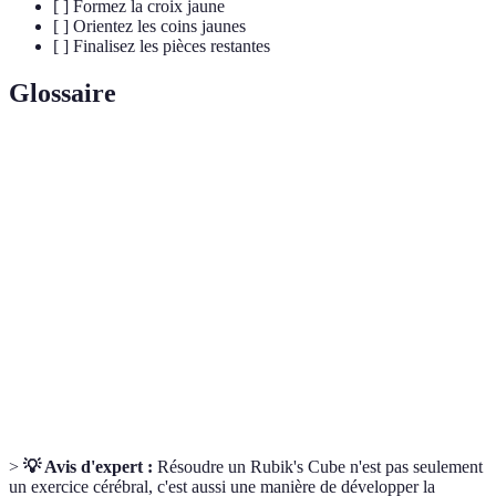
[ ] Formez la croix jaune
[ ] Orientez les coins jaunes
[ ] Finalisez les pièces restantes
Glossaire
Terme
Définition
Cube
Casse-tête en 3D composé de six faces colorées.
Rubik
Suite de mouvements permettant de changer la
Algorithme
position des pièces sur le cube.
Face
La face du cube qui est visible lorsque vous êtes en
supérieure
train de résoudre.
>
💡 Avis d'expert :
Résoudre un Rubik's Cube n'est pas seulement
un exercice cérébral, c'est aussi une manière de développer la