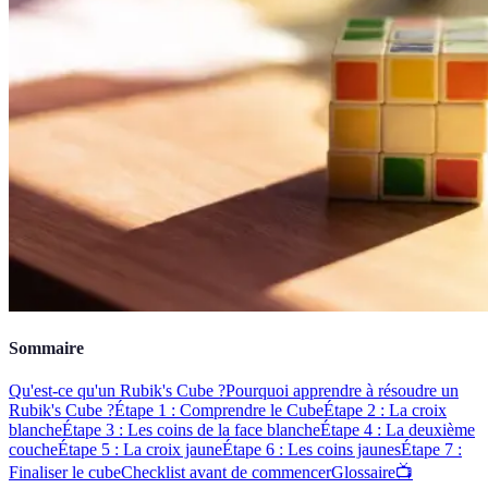
Sommaire
Qu'est-ce qu'un Rubik's Cube ?
Pourquoi apprendre à résoudre un
Rubik's Cube ?
Étape 1 : Comprendre le Cube
Étape 2 : La croix
blanche
Étape 3 : Les coins de la face blanche
Étape 4 : La deuxième
couche
Étape 5 : La croix jaune
Étape 6 : Les coins jaunes
Étape 7 :
Finaliser le cube
Checklist avant de commencer
Glossaire
📺