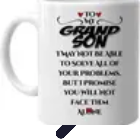
Astuces Rubik Cube
Astuces et Techniques
Techniques de Speedcubing
Astuces et
techniques
Résolution
Techniques et Astuces
Astuces Rubik Cube