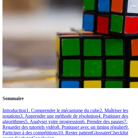
Sommaire
Introduction
1. Comprendre le mécanisme du cube
2. Maîtriser les
notations
3. Apprendre une méthode de résolution
4. Pratiquer des
algorithmes
5. Analyser votre progression
6. Prendre des pauses
7.
Regarder des tutoriels vidéo
8. Pratiquer avec un timing régulier
9.
Participer à des compétitions
10. Rester patient
Glossaire
Checklist