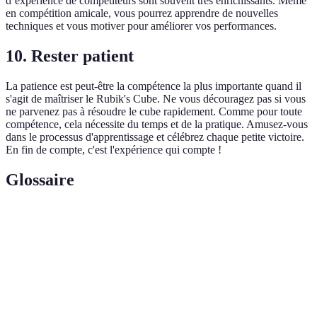
d’expérience de compétiteurs sont souvent très enrichissants. Même
en compétition amicale, vous pourrez apprendre de nouvelles
techniques et vous motiver pour améliorer vos performances.
10. Rester patient
La patience est peut-être la compétence la plus importante quand il
s'agit de maîtriser le Rubik's Cube. Ne vous découragez pas si vous
ne parvenez pas à résoudre le cube rapidement. Comme pour toute
compétence, cela nécessite du temps et de la pratique. Amusez-vous
dans le processus d'apprentissage et célébrez chaque petite victoire.
En fin de compte, c'est l'expérience qui compte !
Glossaire
Terme
Définition
Séquence de mouvements organisée pour atteindre
Algorithme
un objectif spécifique dans la résolution du cube.
Personne qui résout le Rubik's Cube en un temps
Speedcuber