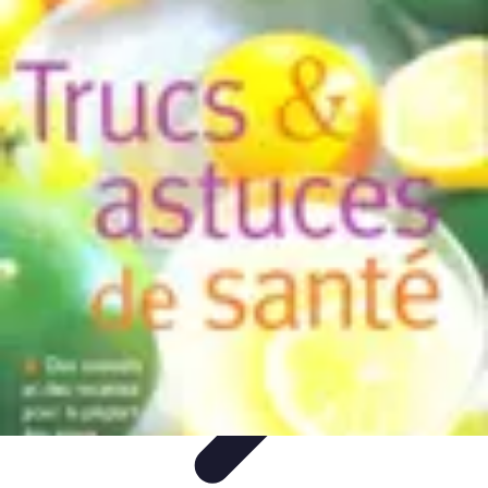
Astuces Rubik Cube
Astuces et Techniques
Techniques de Speedcubing
Astuces et
techniques
Résolution
Techniques et Astuces
Astuces Rubik Cube