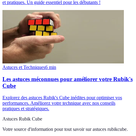
et pratiques. Un guide essentiel pour les débutants !
Astuces et Techniques
6
min
Les astuces méconnues pour améliorer votre Rubik's
Cube
Explorez des astuces Rubik's Cube inédites pour optimiser vos
performances. Améliorez votre technique avec nos conseils
pratiques et stratégiques.
Astuces Rubik Cube
Votre source d'information pour tout savoir sur
astuces rubikcube
.