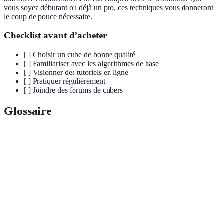
vous soyez débutant ou déjà un pro, ces techniques vous donneront
le coup de pouce nécessaire.
Checklist avant d’acheter
[ ] Choisir un cube de bonne qualité
[ ] Familiariser avec les algorithmes de base
[ ] Visionner des tutoriels en ligne
[ ] Pratiquer régulièrement
[ ] Joindre des forums de cubers
Glossaire
Terme
Définition
Une séquence de mouvements pour résoudre le
Algorithme
cube.
Compétition de vitesse pour résoudre le Rubik's
Speedcubing
Cube.