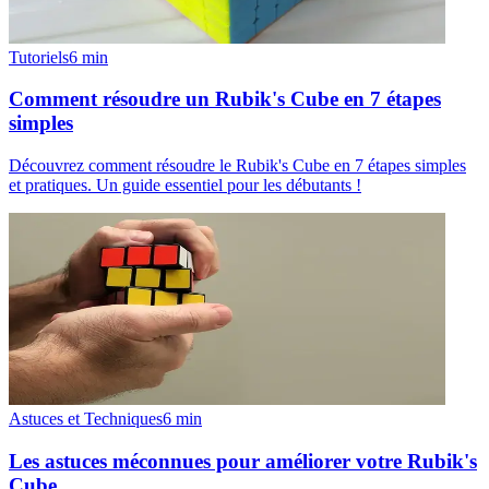
Tutoriels
6
min
Comment résoudre un Rubik's Cube en 7 étapes
simples
Découvrez comment résoudre le Rubik's Cube en 7 étapes simples
et pratiques. Un guide essentiel pour les débutants !
Astuces et Techniques
6
min
Les astuces méconnues pour améliorer votre Rubik's
Cube