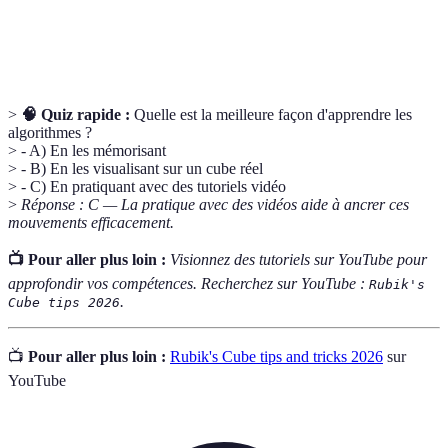
Un terme utilisé pour désigner les personnes qui
Cuber
résolvent des Rubik's Cubes.
>
🧠 Quiz rapide :
Quelle est la meilleure façon d'apprendre les
algorithmes ?
> - A) En les mémorisant
> - B) En les visualisant sur un cube réel
> - C) En pratiquant avec des tutoriels vidéo
>
Réponse : C — La pratique avec des vidéos aide à ancrer ces
mouvements efficacement.
📺 Pour aller plus loin :
Visionnez des tutoriels sur YouTube pour
approfondir vos compétences. Recherchez sur YouTube :
Rubik's
.
Cube tips 2026
📺
Pour aller plus loin :
Rubik's Cube tips and tricks 2026
sur
YouTube