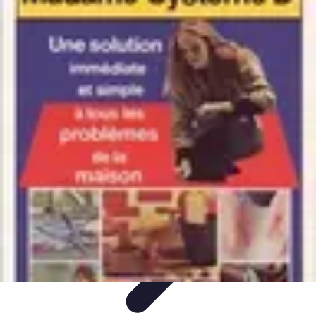
Astuces Rubik Cube
Astuces et Techniques
Techniques de Speedcubing
Astuces et
techniques
Résolution
Techniques et Astuces
Astuces Rubik Cube