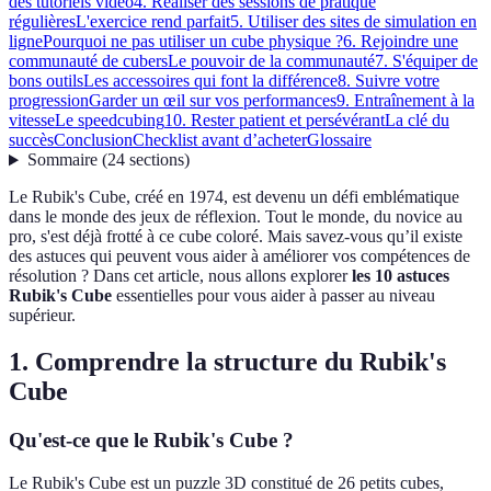
des tutoriels vidéo
4. Réaliser des sessions de pratique
régulières
L'exercice rend parfait
5. Utiliser des sites de simulation en
ligne
Pourquoi ne pas utiliser un cube physique ?
6. Rejoindre une
communauté de cubers
Le pouvoir de la communauté
7. S'équiper de
bons outils
Les accessoires qui font la différence
8. Suivre votre
progression
Garder un œil sur vos performances
9. Entraînement à la
vitesse
Le speedcubing
10. Rester patient et persévérant
La clé du
succès
Conclusion
Checklist avant d’acheter
Glossaire
Sommaire
(
24
sections
)
Le Rubik's Cube, créé en 1974, est devenu un défi emblématique
dans le monde des jeux de réflexion. Tout le monde, du novice au
pro, s'est déjà frotté à ce cube coloré. Mais savez-vous qu’il existe
des astuces qui peuvent vous aider à améliorer vos compétences de
résolution ? Dans cet article, nous allons explorer
les 10 astuces
Rubik's Cube
essentielles pour vous aider à passer au niveau
supérieur.
1. Comprendre la structure du Rubik's
Cube
Qu'est-ce que le Rubik's Cube ?
Le Rubik's Cube est un puzzle 3D constitué de 26 petits cubes,