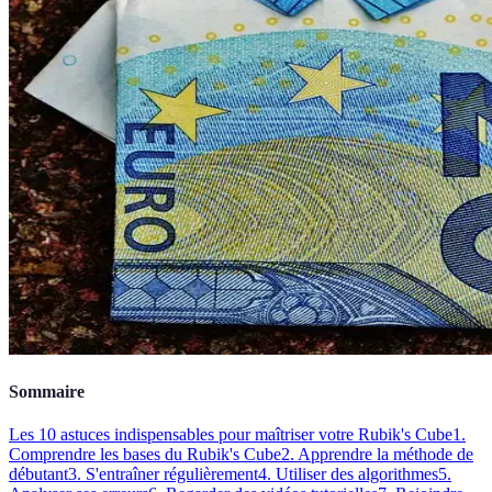
Sommaire
Les 10 astuces indispensables pour maîtriser votre Rubik's Cube
1.
Comprendre les bases du Rubik's Cube
2. Apprendre la méthode de
débutant
3. S'entraîner régulièrement
4. Utiliser des algorithmes
5.