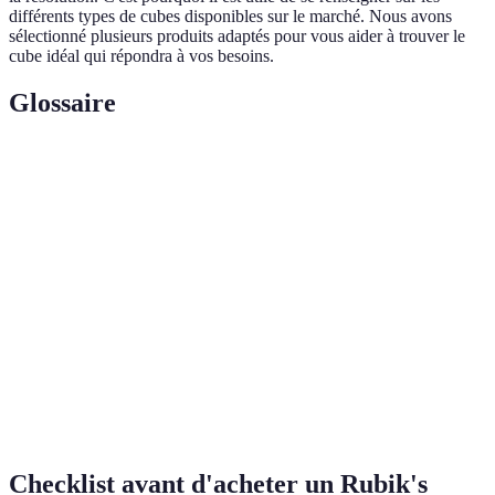
différents types de cubes disponibles sur le marché. Nous avons
sélectionné plusieurs produits adaptés pour vous aider à trouver le
cube idéal qui répondra à vos besoins.
Glossaire
Terme
Définition
Une séquence de mouvements pour résoudre une
Algorithme
configuration spécifique du cube.
Une des trois couches du Rubik's Cube : le dessus,
Layer
le milieu, et le dessous.
Orientation de la dernière couche : étape final pour
OLL
orienter les pièces de la dernière couche sans les
permuter.
Checklist avant d'acheter un Rubik's