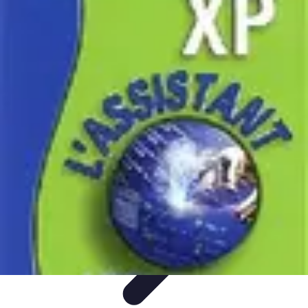
Astuces Rubik Cube
Astuces et Techniques
Techniques de Speedcubing
Astuces et
techniques
Résolution
Techniques et Astuces
Astuces Rubik Cube