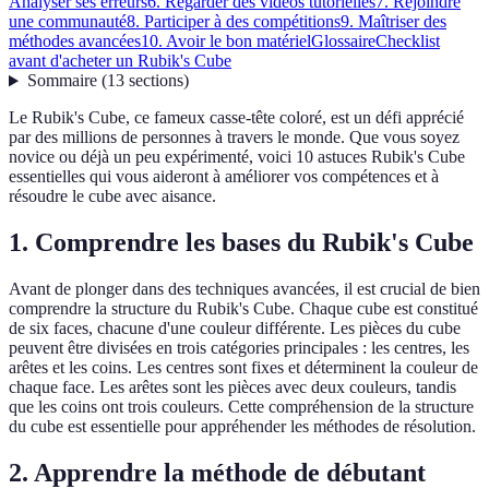
Analyser ses erreurs
6. Regarder des vidéos tutorielles
7. Rejoindre
une communauté
8. Participer à des compétitions
9. Maîtriser des
méthodes avancées
10. Avoir le bon matériel
Glossaire
Checklist
avant d'acheter un Rubik's Cube
Sommaire
(
13
sections
)
Le Rubik's Cube, ce fameux casse-tête coloré, est un défi apprécié
par des millions de personnes à travers le monde. Que vous soyez
novice ou déjà un peu expérimenté, voici 10 astuces Rubik's Cube
essentielles qui vous aideront à améliorer vos compétences et à
résoudre le cube avec aisance.
1. Comprendre les bases du Rubik's Cube
Avant de plonger dans des techniques avancées, il est crucial de bien
comprendre la structure du Rubik's Cube. Chaque cube est constitué
de six faces, chacune d'une couleur différente. Les pièces du cube
peuvent être divisées en trois catégories principales : les centres, les
arêtes et les coins. Les centres sont fixes et déterminent la couleur de
chaque face. Les arêtes sont les pièces avec deux couleurs, tandis
que les coins ont trois couleurs. Cette compréhension de la structure
du cube est essentielle pour appréhender les méthodes de résolution.
2. Apprendre la méthode de débutant