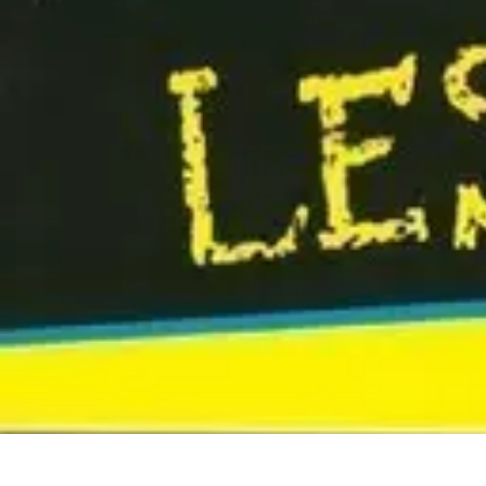
Astuces Rubik Cube
Astuces et Techniques
Techniques de Speedcubing
Astuces et techniq
Astuces Rubik Cube