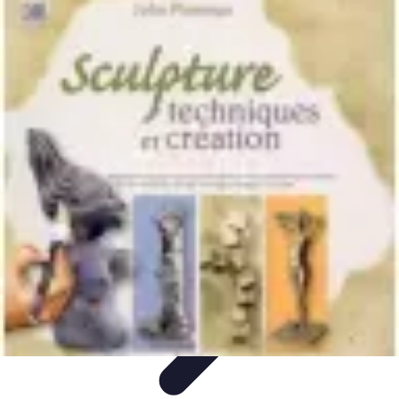
Astuces Rubik Cube
Astuces et Techniques
Techniques de Speedcubing
Astuces et
techniques
Résolution
Techniques et Astuces
Astuces Rubik Cube