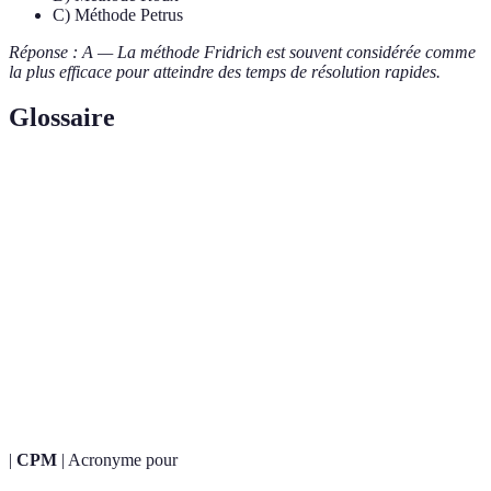
C) Méthode Petrus
Réponse : A — La méthode Fridrich est souvent considérée comme
la plus efficace pour atteindre des temps de résolution rapides.
Glossaire
Terme
Définition
Une série de mouvements séquentiels préétablie
Algorithme
permettant de résoudre un motif spécifique sur le
cube.
Un puzzle en 3D qui se compose de 26 petits cubes
Cube de
formant une structure d'un cube 3x3, avec un
Rubik
objectif de retrouver une couleur sur chaque face.
|
CPM
| Acronyme pour