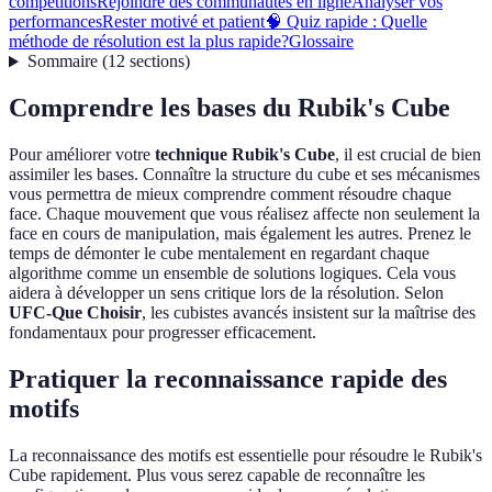
compétitions
Rejoindre des communautés en ligne
Analyser vos
performances
Rester motivé et patient
🧠 Quiz rapide : Quelle
méthode de résolution est la plus rapide?
Glossaire
Sommaire
(
12
sections
)
Comprendre les bases du Rubik's Cube
Pour améliorer votre
technique Rubik's Cube
, il est crucial de bien
assimiler les bases. Connaître la structure du cube et ses mécanismes
vous permettra de mieux comprendre comment résoudre chaque
face. Chaque mouvement que vous réalisez affecte non seulement la
face en cours de manipulation, mais également les autres. Prenez le
temps de démonter le cube mentalement en regardant chaque
algorithme comme un ensemble de solutions logiques. Cela vous
aidera à développer un sens critique lors de la résolution. Selon
UFC-Que Choisir
, les cubistes avancés insistent sur la maîtrise des
fondamentaux pour progresser efficacement.
Pratiquer la reconnaissance rapide des
motifs
La reconnaissance des motifs est essentielle pour résoudre le Rubik's
Cube rapidement. Plus vous serez capable de reconnaître les