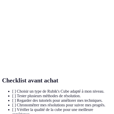
Terme
Définition
Suite de mouvements nécessaires pour résoudre une
Algorithme
configuration spécifique d'un Rubik's Cube.
Terme désignant une personne qui résout des
Cuber
Rubik's Cubes.
Système de symboles utilisés pour décrire les
Notations
mouvements du Rubik's Cube.
Checklist avant achat
[ ] Choisir un type de Rubik's Cube adapté à mon niveau.
[ ] Tester plusieurs méthodes de résolution.
[ ] Regarder des tutoriels pour améliorer mes techniques.
[ ] Chronométrer mes résolutions pour suivre mes progrès.
[ ] Vérifier la qualité de la cube pour une meilleure