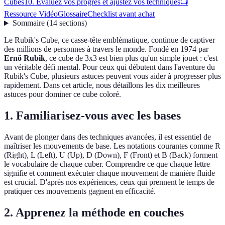
Cubes
10. Évaluez vos progrès et ajustez vos techniques
📺
Ressource Vidéo
Glossaire
Checklist avant achat
Sommaire
(
14
sections
)
Le Rubik's Cube, ce casse-tête emblématique, continue de captiver
des millions de personnes à travers le monde. Fondé en 1974 par
Ernő Rubik
, ce cube de 3x3 est bien plus qu'un simple jouet : c'est
un véritable défi mental. Pour ceux qui débutent dans l'aventure du
Rubik's Cube, plusieurs astuces peuvent vous aider à progresser plus
rapidement. Dans cet article, nous détaillons les dix meilleures
astuces pour dominer ce cube coloré.
1. Familiarisez-vous avec les bases
Avant de plonger dans des techniques avancées, il est essentiel de
maîtriser les mouvements de base. Les notations courantes comme R
(Right), L (Left), U (Up), D (Down), F (Front) et B (Back) forment
le vocabulaire de chaque cuber. Comprendre ce que chaque lettre
signifie et comment exécuter chaque mouvement de manière fluide
est crucial. D'après nos expériences, ceux qui prennent le temps de
pratiquer ces mouvements gagnent en efficacité.
2. Apprenez la méthode en couches