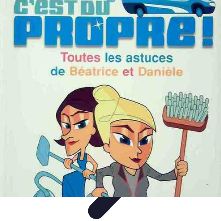
Astuces Rubik Cube
Astuces et Techniques
Techniques de Speedcubing
Astuces et
techniques
Résolution
Techniques et Astuces
Astuces Rubik Cube