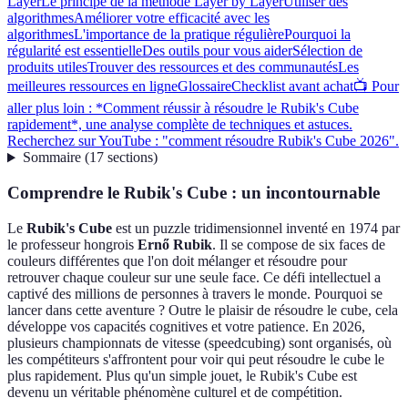
Layer
Le principe de la méthode Layer by Layer
Utiliser des
algorithmes
Améliorer votre efficacité avec les
algorithmes
L'importance de la pratique régulière
Pourquoi la
régularité est essentielle
Des outils pour vous aider
Sélection de
produits utiles
Trouver des ressources et des communautés
Les
meilleures ressources en ligne
Glossaire
Checklist avant achat
📺 Pour
aller plus loin : *Comment réussir à résoudre le Rubik's Cube
rapidement*, une analyse complète de techniques et astuces.
Recherchez sur YouTube : "comment résoudre Rubik's Cube 2026".
Sommaire
(
17
sections
)
Comprendre le Rubik's Cube : un incontournable
Le
Rubik's Cube
est un puzzle tridimensionnel inventé en 1974 par
le professeur hongrois
Ernő Rubik
. Il se compose de six faces de
couleurs différentes que l'on doit mélanger et résoudre pour
retrouver chaque couleur sur une seule face. Ce défi intellectuel a
captivé des millions de personnes à travers le monde. Pourquoi se
lancer dans cette aventure ? Outre le plaisir de résoudre le cube, cela
développe vos capacités cognitives et votre patience. En 2026,
plusieurs championnats de vitesse (speedcubing) sont organisés, où
les compétiteurs s'affrontent pour voir qui peut résoudre le cube le
plus rapidement. Plus qu'un simple jouet, le Rubik's Cube est
devenu un véritable phénomène culturel et de compétition.