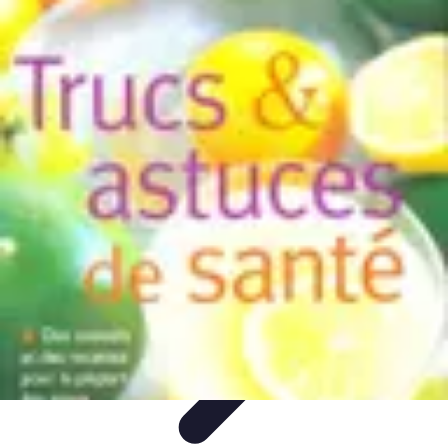
Astuces Rubik Cube
Astuces et Techniques
Techniques de Speedcubing
Astuces et
techniques
Résolution
Techniques et Astuces
Astuces Rubik Cube