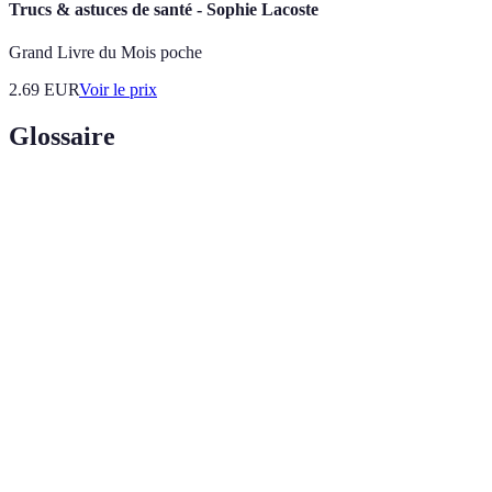
Trucs & astuces de santé - Sophie Lacoste
Grand Livre du Mois poche
2.69
EUR
Voir le prix
Glossaire
Terme
Définition
Une séquence de mouvements pour résoudre le
Algorithme
Rubik's Cube sans perturber les pièces déjà
placées.
Layer by
Une méthode de résolution consistant à résoudre le
Layer
cube couche par couche.
La pratique de résoudre le Rubik's Cube dans les
Speedcubing
plus brefs délais, souvent dans un cadre compétitif.