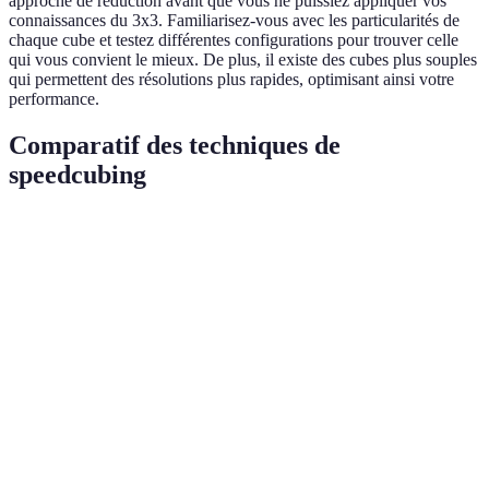
approche de réduction avant que vous ne puissiez appliquer vos
connaissances du 3x3. Familiarisez-vous avec les particularités de
chaque cube et testez différentes configurations pour trouver celle
qui vous convient le mieux. De plus, il existe des cubes plus souples
qui permettent des résolutions plus rapides, optimisant ainsi votre
performance.
Comparatif des techniques de
speedcubing
Technique
Vitesse
Facilité
Prérequis
Popula
Méthode
Très
Algorithmes
Très
Moyennement
Fridrich
rapide
à mémoriser
populai
Méthode
Pratique
Rapide
Saine
En hau
Roux
intuitive
Méthode
Très
Exige
Complexe
Classiq
CFOP
rapide
patience