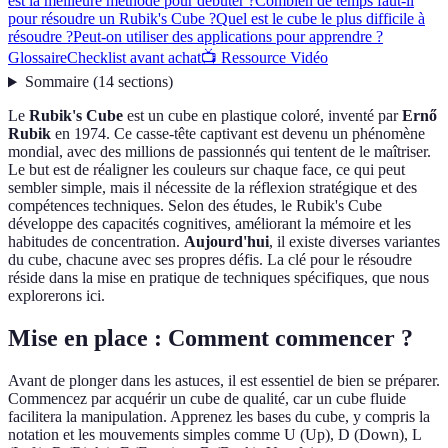
est la meilleure méthode pour débuter ?
Combien de temps faut-il
pour résoudre un Rubik's Cube ?
Quel est le cube le plus difficile à
résoudre ?
Peut-on utiliser des applications pour apprendre ?
Glossaire
Checklist avant achat
📺 Ressource Vidéo
Sommaire
(
14
sections
)
Le
Rubik's Cube
est un cube en plastique coloré, inventé par
Ernő
Rubik
en 1974. Ce casse-tête captivant est devenu un phénomène
mondial, avec des millions de passionnés qui tentent de le maîtriser.
Le but est de réaligner les couleurs sur chaque face, ce qui peut
sembler simple, mais il nécessite de la réflexion stratégique et des
compétences techniques. Selon des études, le Rubik's Cube
développe des capacités cognitives, améliorant la mémoire et les
habitudes de concentration.
Aujourd'hui
, il existe diverses variantes
du cube, chacune avec ses propres défis. La clé pour le résoudre
réside dans la mise en pratique de techniques spécifiques, que nous
explorerons ici.
Mise en place : Comment commencer ?
Avant de plonger dans les astuces, il est essentiel de bien se préparer.
Commencez par acquérir un cube de qualité, car un cube fluide
facilitera la manipulation. Apprenez les bases du cube, y compris la
notation et les mouvements simples comme U (Up), D (Down), L