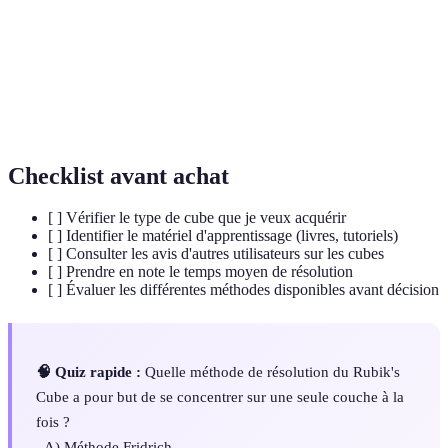
La pratique de résoudre un Rubik’s Cube le plus
Speedcubing
rapidement possible, souvent en compétition.
Layer by
Méthode d'apprentissage du Rubik’s Cube qui
Layer
consiste à résoudre le cube par couches.
Checklist avant achat
[ ] Vérifier le type de cube que je veux acquérir
[ ] Identifier le matériel d'apprentissage (livres, tutoriels)
[ ] Consulter les avis d'autres utilisateurs sur les cubes
[ ] Prendre en note le temps moyen de résolution
[ ] Évaluer les différentes méthodes disponibles avant décision
🧠 Quiz rapide :
Quelle méthode de résolution du Rubik's
Cube a pour but de se concentrer sur une seule couche à la
fois ?
- A) Méthode Fridrich