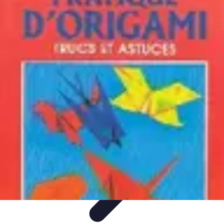
Astuces Rubik Cube
Astuces et Techniques
Techniques de Speedcubing
Astuces et
techniques
Résolution
Techniques et Astuces
Astuces Rubik Cube