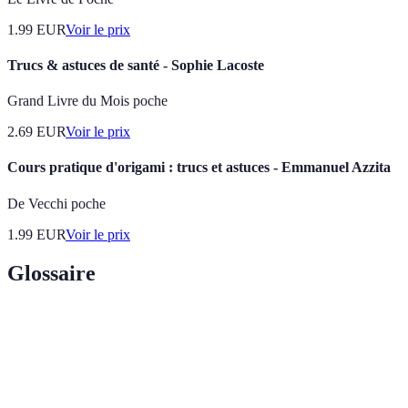
1.99
EUR
Voir le prix
Trucs & astuces de santé - Sophie Lacoste
Grand Livre du Mois poche
2.69
EUR
Voir le prix
Cours pratique d'origami : trucs et astuces - Emmanuel Azzita
De Vecchi poche
1.99
EUR
Voir le prix
Glossaire
Terme
Définition
Une séquence spécifique de mouvements à réaliser
Algorithme
pour achever une étape de la résolution.