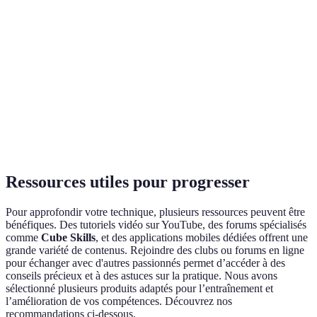
populaire
maîtriser
Moins de
Demande de
Roux
mouvements
Experts
la pratique
en général
Très efficace,
Difficile pour
ZZ
méthodologie
Cubes expérimentés
les débutants
unique
Ressources utiles pour progresser
Pour approfondir votre technique, plusieurs ressources peuvent être
bénéfiques. Des tutoriels vidéo sur YouTube, des forums spécialisés
comme
Cube Skills
, et des applications mobiles dédiées offrent une
grande variété de contenus. Rejoindre des clubs ou forums en ligne
pour échanger avec d'autres passionnés permet d’accéder à des
conseils précieux et à des astuces sur la pratique. Nous avons
sélectionné plusieurs produits adaptés pour l’entraînement et
l’amélioration de vos compétences. Découvrez nos
recommandations ci-dessous.