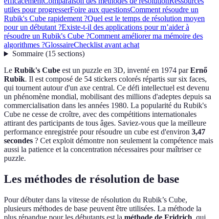
efficacement
Comparaison des méthodes de résolution
Ressources
utiles pour progresser
Foire aux questions
Comment résoudre un
Rubik's Cube rapidement ?
Quel est le temps de résolution moyen
pour un débutant ?
Existe-t-il des applications pour m’aider à
résoudre un Rubik's Cube ?
Comment améliorer ma mémoire des
algorithmes ?
Glossaire
Checklist avant achat
Sommaire
(
15
sections
)
Le
Rubik's Cube
est un puzzle en 3D, inventé en 1974 par
Ernő
Rubik
. Il est composé de 54 stickers colorés répartis sur six faces,
qui tournent autour d'un axe central. Ce défi intellectuel est devenu
un phénomène mondial, mobilisant des millions d'adeptes depuis sa
commercialisation dans les années 1980. La popularité du Rubik's
Cube ne cesse de croître, avec des compétitions internationales
attirant des participants de tous âges. Saviez-vous que la meilleure
performance enregistrée pour résoudre un cube est d'environ
3,47
secondes
? Cet exploit démontre non seulement la compétence mais
aussi la patience et la concentration nécessaires pour maîtriser ce
puzzle.
Les méthodes de résolution de base
Pour débuter dans la vitesse de résolution du Rubik’s Cube,
plusieurs méthodes de base peuvent être utilisées. La méthode la
plus répandue pour les débutants est la
méthode de Fridrich
, qui