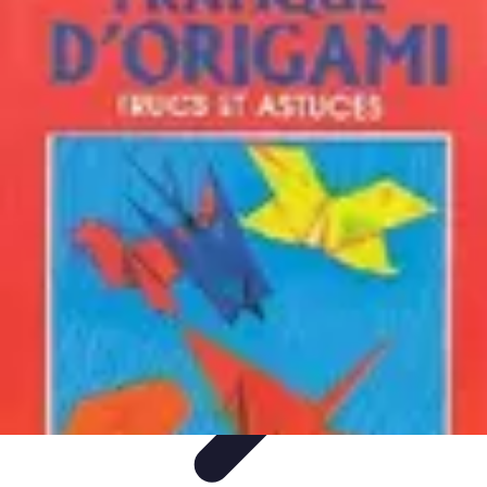
Astuces Rubik Cube
Astuces et Techniques
Techniques de Speedcubing
Astuces et
techniques
Résolution
Techniques et Astuces
Astuces Rubik Cube