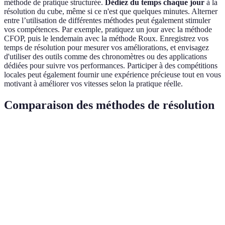
méthode de pratique structurée.
Dédiez du temps chaque jour
à la
résolution du cube, même si ce n'est que quelques minutes. Alterner
entre l’utilisation de différentes méthodes peut également stimuler
vos compétences. Par exemple, pratiquez un jour avec la méthode
CFOP, puis le lendemain avec la méthode Roux. Enregistrez vos
temps de résolution pour mesurer vos améliorations, et envisagez
d'utiliser des outils comme des chronomètres ou des applications
dédiées pour suivre vos performances. Participer à des compétitions
locales peut également fournir une expérience précieuse tout en vous
motivant à améliorer vos vitesses selon la pratique réelle.
Comparaison des méthodes de résolution
Méthode
Avantages
Inconvénients
Utilisateur recom
Facile à
apprendre,
Moins efficace
Beginner
Débutants
moins
pour la vitesse
d'étapes
Peut être
Très rapide,
CFOP
complexe à
Intermediate à avan