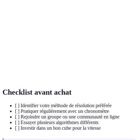
Terme
Définition
Suite de mouvements à exécuter pour réaliser une
Algorithme
action spécifique sur le Rubik's Cube.
Abréviation pour "First 2 Layers," première étape
F2L
de la méthode CFOP.
Abréviation pour "Orientation of the Last Layer,"
OLL
technique d’orientation des pièces finales.
Checklist avant achat
[ ] Identifier votre méthode de résolution préférée
[ ] Pratiquer régulièrement avec un chronomètre
[ ] Rejoindre un groupe ou une communauté en ligne
[ ] Essayer plusieurs algorithmes différents
[ ] Investir dans un bon cube pour la vitesse