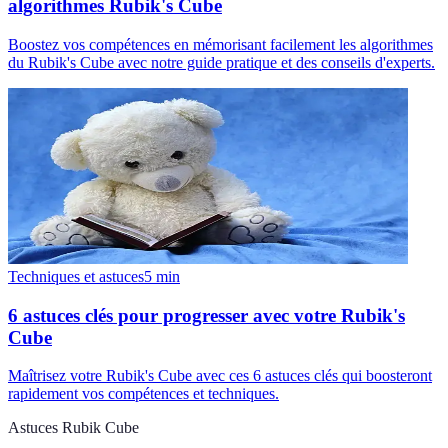
algorithmes Rubik's Cube
Boostez vos compétences en mémorisant facilement les algorithmes
du Rubik's Cube avec notre guide pratique et des conseils d'experts.
Techniques et astuces
5
min
6 astuces clés pour progresser avec votre Rubik's
Cube
Maîtrisez votre Rubik's Cube avec ces 6 astuces clés qui boosteront
rapidement vos compétences et techniques.
Astuces Rubik Cube