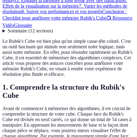
replays
5. Engager la mémoire à long terme avec des flashcards
6.
Effets de la visualisation sur la mémoire
7. Varier les méthodes de
résolution
8. Suivre vos performances et vos progrès
Conclusion :
Checklist pour améliorer votre mémoire Rubik's Cube
📺 Ressource
Vidéo
Glossaire
Sommaire
(
12
sections
)
Le Rubik's Cube est bien plus qu'un simple casse-tête coloré. C'est
un outil fascinant qui stimule non seulement notre logique, mais
aussi notre mémoire. En effet, pour résoudre rapidement un Rubik's
Cube, il est essentiel de mémoriser des algorithmes complexes. Cet
article vous propose des astuces concrètes pour améliorer votre
mémoire Rubik's Cube, en visant à rendre votre expérience de
résolution plus fluide et efficace.
1. Comprendre la structure du Rubik's
Cube
Avant de commencer à mémoriser des algorithmes, il est crucial de
comprendre la structure de votre cube. Chaque face du Rubik's
Cube est divisée en neuf carrés, ce qui donne un total de 54 cases à
manipuler. En apprenant les mouvements de base et la façon dont
chaque pièce se déplace, vous pourrez mieux visualiser l'effet de
chaque algorithme. Par exemple, le mouvement simple d'une face