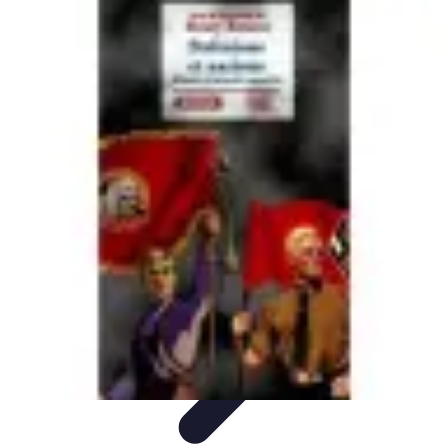
Astuces Rubik Cube
Astuces et Techniques
Techniques de Speedcubing
Astuces et
techniques
Résolution
Techniques et Astuces
Astuces Rubik Cube