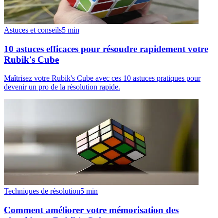
Astuces et conseils
5
min
10 astuces efficaces pour résoudre rapidement votre
Rubik's Cube
Maîtrisez votre Rubik's Cube avec ces 10 astuces pratiques pour
devenir un pro de la résolution rapide.
Techniques de résolution
5
min
Comment améliorer votre mémorisation des