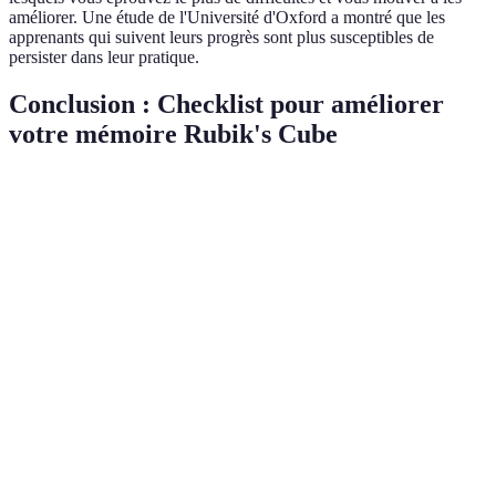
améliorer. Une étude de l'Université d'Oxford a montré que les
apprenants qui suivent leurs progrès sont plus susceptibles de
persister dans leur pratique.
Conclusion : Checklist pour améliorer
votre mémoire Rubik's Cube
Tâches à accomplir
Statut
[ ] Comprendre la structure du cube
[ ] Apprendre par étapes
[ ] Utiliser des mnémotechniques
[ ] Pratiquer régulièrement
[ ] Créer des flashcards