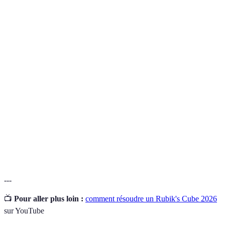
Terme
Définition
Suite précise de mouvements à exécuter pour
Algorithme
amener une pièce à la bonne position.
Technique qui consiste à imaginer un
Visualisation
processus ou un mouvement avant de le
traduire en actions.
Méthode d'apprentissage qui s'appuie sur des
Mnémotechnique
associations et des mémoires visuelles ou
auditives pour faciliter la mémoire.
---
📺
Pour aller plus loin :
comment résoudre un Rubik's Cube 2026
sur YouTube