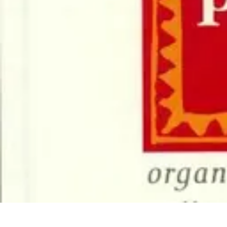
Astuces Rubik Cube
Astuces et Techniques
Techniques de Speedcubing
Astuces et techniq
Astuces Rubik Cube