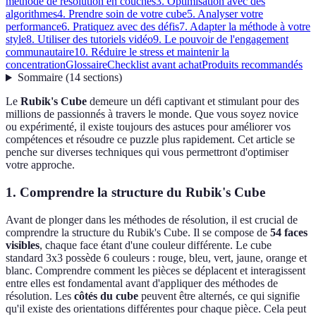
méthode de résolution en couches
3. Optimisation avec des
algorithmes
4. Prendre soin de votre cube
5. Analyser votre
performance
6. Pratiquez avec des défis
7. Adapter la méthode à votre
style
8. Utiliser des tutoriels vidéo
9. Le pouvoir de l'engagement
communautaire
10. Réduire le stress et maintenir la
concentration
Glossaire
Checklist avant achat
Produits recommandés
Sommaire
(
14
sections
)
Le
Rubik's Cube
demeure un défi captivant et stimulant pour des
millions de passionnés à travers le monde. Que vous soyez novice
ou expérimenté, il existe toujours des astuces pour améliorer vos
compétences et résoudre ce puzzle plus rapidement. Cet article se
penche sur diverses techniques qui vous permettront d'optimiser
votre approche.
1. Comprendre la structure du Rubik's Cube
Avant de plonger dans les méthodes de résolution, il est crucial de
comprendre la structure du Rubik's Cube. Il se compose de
54 faces
visibles
, chaque face étant d'une couleur différente. Le cube
standard 3x3 possède 6 couleurs : rouge, bleu, vert, jaune, orange et
blanc. Comprendre comment les pièces se déplacent et interagissent
entre elles est fondamental avant d'appliquer des méthodes de
résolution. Les
côtés du cube
peuvent être alternés, ce qui signifie
qu'il existe des orientations différentes pour chaque pièce. Cela peut