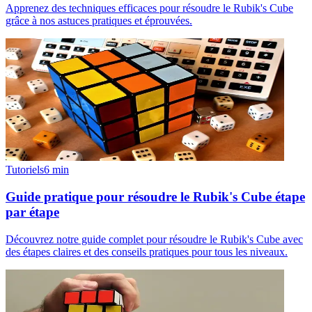
Apprenez des techniques efficaces pour résoudre le Rubik's Cube
grâce à nos astuces pratiques et éprouvées.
Tutoriels
6
min
Guide pratique pour résoudre le Rubik's Cube étape
par étape
Découvrez notre guide complet pour résoudre le Rubik's Cube avec
des étapes claires et des conseils pratiques pour tous les niveaux.