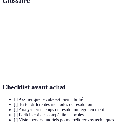
Glossaire
Terme
Définition
Suite de mouvements permettant d’atteindre un
Algorithme
état spécifique du cube.
Speedcubing
Compétition de résolution rapide du Rubik's Cube.
Première méthode de résolution en couches (First
F2L
2 Layers).
Checklist avant achat
[ ] Assurer que le cube est bien lubrifié
[ ] Tester différentes méthodes de résolution
[ ] Analyser vos temps de résolution régulièrement
[ ] Participer à des compétitions locales
[ ] Visionner des tutoriels pour améliorer vos techniques.