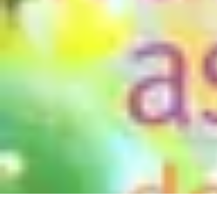
Astuces Rubik Cube
Astuces et Techniques
Techniques de Speedcubing
Astuces et techniq
Astuces Rubik Cube