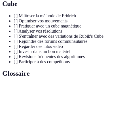
Cube
[ ] Maîtriser la méthode de Fridrich
[ ] Optimiser vos mouvements
[ ] Pratiquer avec un cube magnétique
[ ] Analyser vos résolutions
[ ] S'entraîner avec des variations de Rubik's Cube
[ ] Rejoindre des forums communautaires
[ ] Regarder des tutos vidéo
[ ] Investir dans un bon matériel
[ ] Révisions fréquentes des algorithmes
[ ] Participer à des compétitions
Glossaire
Terme
Définition
Technique de résolution du Rubik's Cube en quatre
CFOP
étapes : Cross, F2L, OLL, PLL.
Art de résoudre le Rubik's Cube le plus rapidement
Speedcubing