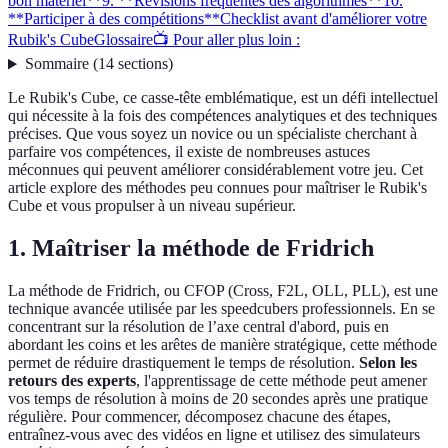
bon matériel**
9. **Révisions fréquentes des algorithmes**
10.
**Participer à des compétitions**
Checklist avant d'améliorer votre
Rubik's Cube
Glossaire
📺 Pour aller plus loin :
Sommaire
(
14
sections
)
Le Rubik's Cube, ce casse-tête emblématique, est un défi intellectuel
qui nécessite à la fois des compétences analytiques et des techniques
précises. Que vous soyez un novice ou un spécialiste cherchant à
parfaire vos compétences, il existe de nombreuses astuces
méconnues qui peuvent améliorer considérablement votre jeu. Cet
article explore des méthodes peu connues pour maîtriser le Rubik's
Cube et vous propulser à un niveau supérieur.
1.
Maîtriser la méthode de Fridrich
La méthode de Fridrich, ou CFOP (Cross, F2L, OLL, PLL), est une
technique avancée utilisée par les speedcubers professionnels. En se
concentrant sur la résolution de l’axe central d'abord, puis en
abordant les coins et les arêtes de manière stratégique, cette méthode
permet de réduire drastiquement le temps de résolution.
Selon les
retours des experts
, l'apprentissage de cette méthode peut amener
vos temps de résolution à moins de 20 secondes après une pratique
régulière. Pour commencer, décomposez chacune des étapes,
entraînez-vous avec des vidéos en ligne et utilisez des simulateurs