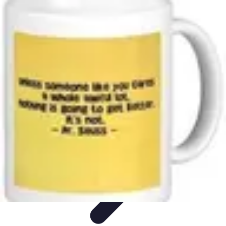
Astuces Rubik Cube
Astuces et Techniques
Techniques de Speedcubing
Astuces et
techniques
Résolution
Techniques et Astuces
Astuces Rubik Cube