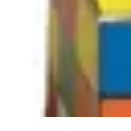
Astuces Rubik Cube
Astuces et Techniques
Techniques de Speedcubing
Astuces et techniq
Astuces Rubik Cube