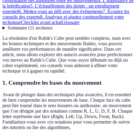
Optimisation des transitions entre les mouvements
4. L'importance de
la lubrification
5. L'échauffement des doigts : un entraînement
essentiel
6. Mettez-vous au défi avec des événements
7. Écoutez les
conseils des experts
8. Analysez et ajustez continuellement votre
technique
Checklist avant achat
Glossaire
Sommaire
(
11
sections
)
La résolution d'un Rubik's Cube peut sembler complexe, mais avec
les bonnes techniques et des mouvements fluides, vous pouvez
améliorer vos performances de manière significative. Dans cet
article, nous allons explorer des astuces avancées pour perfectionner
vos moves au Rubik's Cube. Que vous soyez débutant ou déjà un
cuber expérimenté, ces conseils vous aideront à affiner votre
technique et à gagner en rapidité.
1. Comprendre les bases du mouvement
Avant de plonger dans des techniques plus avancées, il est essentiel
de bien comprendre les mouvements de base. Chaque face du cube
peut être tourné dans le sens horaires ou antihoraire, un mouvement
que l’on désigne par des notations comme R, L, U, D, F, B. Chaque
lettre représente une face (Right, Left, Up, Down, Front, Back).
Familiarisez-vous avec ces notations pour vous permettre de suivre
des tutoriels ou lire des algorithmes.