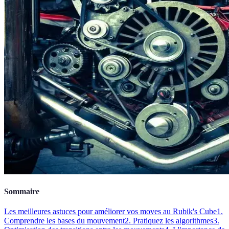
Sommaire
Les meilleures astuces pour améliorer vos moves au Rubik's Cube
1.
Comprendre les bases du mouvement
2. Pratiquez les algorithmes
3.