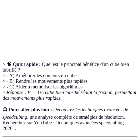
La pratique de résoudre un Rubik's Cube de
Speedcubing
manière compétitive et rapide.
Plastique de
Matériau utilisé dans la fabrication de cubes pour
haute
assurer une durabilité et une flexibilité maximale.
qualité
>
🧠 Quiz rapide :
Quel est le principal bénéfice d'un cube bien
lubrifié ?
> - A) Améliorer les couleurs du cube
> - B) Rendre les mouvements plus rapides
> - C) Aider à mémoriser les algorithmes
>
Réponse : B — Un cube bien lubrifié réduit la friction, permettant
des mouvements plus rapides.
📺 Pour aller plus loin :
Découvrez les techniques avancées de
speedcubing
, une analyse complète de stratégies de résolution.
Recherchez sur YouTube : "techniques avancées speedcubing
2026".