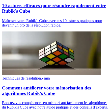
10 astuces efficaces pour résoudre rapidement votre
Rubik's Cube
Maîtrisez votre Rubik's Cube avec ces 10 astuces pratiques pour
devenir un pro de la résolution rapide.
Techniques de résolution
5
min
Comment améliorer votre mémorisation des
algorithmes Rubik's Cube
Boostez vos compétences en mémorisant facilement les algorithmes
du Rubik's Cube avec notre guide pratique et des conseils d'experts.