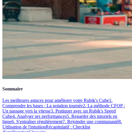
Sommaire
Les meilleures astuces pour améliorer votre Rubik's Cube
1.
Comprendre les bases : La notation tournée
2. La méthode CFOP :
Un passage vers la vitesse
3. Pratiquer avec un Rubik's Speed
Cube
4. Analyser ses performances
5. Regarder des tutoriels en
ligne
6. S'entraîner régulièrement
7. Rejoindre une communauté
8.
Utilisation de l'intuition
Récapitulatif : Checklist