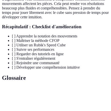
mouvements affectent les pièces. Cela peut rendre vos résolutions
beaucoup plus fluides et compréhensibles. Pensez à prendre du
temps pour jouer librement avec le cube sans pression de temps pour
développer cette intuition.
Récapitulatif : Checklist d'amélioration
[ ] Apprendre la notation des mouvements
[ ] Maîtriser la méthode CFOP
[ ] Utiliser un Rubik's Speed Cube
[ ] Suivre ses performances
[ ] Regarder des tutoriels en ligne
[ ] S'entraîner régulièrement
[ ] Rejoindre une communauté
[ ] Développer une compréhension intuitive
Glossaire
Terme
Définition
Pratique de résoudre un Rubik's Cube aussi
Speedcubing
rapidement que possible, souvent en compétition.