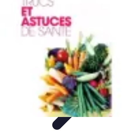
Astuces Rubik Cube
Astuces et Techniques
Techniques de Speedcubing
Astuces et
techniques
Résolution
Techniques et Astuces
Astuces Rubik Cube