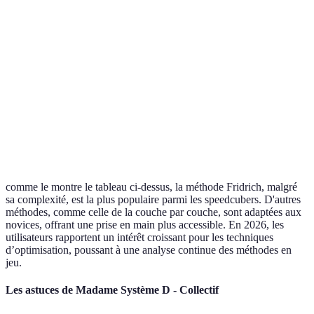
Élevée
1 minute
Très élevée
Fridrich
Méthode de la
couche par
Moyenne
2 minutes
Élevée
couche
Méthode Petrus
Élevée
1.5 minutes
Moyenne
Méthode CFOP
Élevée
1.2 minutes
Très élevée
comme le montre le tableau ci-dessus, la méthode Fridrich, malgré
sa complexité, est la plus populaire parmi les speedcubers. D'autres
méthodes, comme celle de la couche par couche, sont adaptées aux
novices, offrant une prise en main plus accessible. En 2026, les
utilisateurs rapportent un intérêt croissant pour les techniques
d’optimisation, poussant à une analyse continue des méthodes en
jeu.
Les astuces de Madame Système D - Collectif