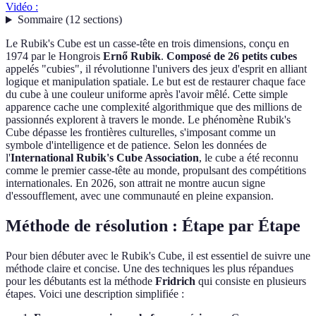
Vidéo :
Sommaire
(
12
sections
)
Le Rubik's Cube est un casse-tête en trois dimensions, conçu en
1974 par le Hongrois
Ernő Rubik
.
Composé de 26 petits cubes
appelés "cubies", il révolutionne l'univers des jeux d'esprit en alliant
logique et manipulation spatiale. Le but est de restaurer chaque face
du cube à une couleur uniforme après l'avoir mêlé. Cette simple
apparence cache une complexité algorithmique que des millions de
passionnés explorent à travers le monde. Le phénomène Rubik's
Cube dépasse les frontières culturelles, s'imposant comme un
symbole d'intelligence et de patience. Selon les données de
l'
International Rubik's Cube Association
, le cube a été reconnu
comme le premier casse-tête au monde, propulsant des compétitions
internationales. En 2026, son attrait ne montre aucun signe
d'essoufflement, avec une communauté en pleine expansion.
Méthode de résolution : Étape par Étape
Pour bien débuter avec le Rubik's Cube, il est essentiel de suivre une
méthode claire et concise. Une des techniques les plus répandues
pour les débutants est la méthode
Fridrich
qui consiste en plusieurs
étapes. Voici une description simplifiée :