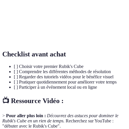
L'art de résoudre le cube le plus rapidement
Speedcubing
possible.
Une série de mouvements prédéfinis pour
Algorithme
accomplir un objectif.
Checklist avant achat
[ ] Choisir votre premier Rubik's Cube
[ ] Comprendre les différentes méthodes de résolution
[ ] Regarder des tutoriels vidéos pour le bénéfice visuel
[ ] Pratiquer quotidiennement pour améliorer votre temps
[ ] Participer à un événement local ou en ligne
📺 Ressource Vidéo :
>
Pour aller plus loin :
Découvrez des astuces pour dominer le
Rubik's Cube en un rien de temps.
Recherchez sur YouTube :
"débuter avec le Rubik's Cube".