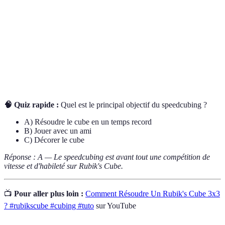
rapidement possible.
Une méthode avancée de résolution de cubes, très
Fridrich
prisée par les compétiteurs.
Un mouvement spécifique effectué sur le cube
Rotation
pour orienter ses faces.
🧠 Quiz rapide :
Quel est le principal objectif du speedcubing ?
A) Résoudre le cube en un temps record
B) Jouer avec un ami
C) Décorer le cube
Réponse : A — Le speedcubing est avant tout une compétition de
vitesse et d'habileté sur Rubik's Cube.
📺
Pour aller plus loin :
Comment Résoudre Un Rubik's Cube 3x3
? #rubikscube #cubing #tuto
sur YouTube