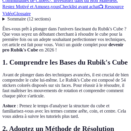
Communautés de Cubers
7. Investissez dans du Bon Matériel
8.
Restez Motivé et Amusez-vous
Checklist avant achat
📺 Ressource
Vidéo
Glossaire
Sommaire
(
12
sections
)
Êtes-vous prêt à plonger dans l'univers fascinant du Rubik's Cube ?
Que vous soyez un débutant cherchant à résoudre le cube pour la
première fois ou un adepte souhaitant perfectionner vos techniques,
cet article est fait pour vous. Voici un guide complet pour
devenir
pro Rubik's Cube
en 2026 !
1. Comprendre les Bases du Rubik's Cube
Avant de plonger dans des techniques avancées, il est crucial de bien
comprendre le cube lui-même. Le Rubik's Cube est composé de 54
stickers colorés disposés sur six faces. Pour réussir à le résoudre, il
faut maîtriser les mouvements de rotation et comprendre comment
chaque pièce s'articule.
Astuce
: Prenez le temps d'analyser la structure du cube et
familiarisez-vous avec les termes comme arête, coin, et centre. Cela
vous aidera à suivre les tutoriels plus tard.
2. Adoptez un Méthode de Résolution