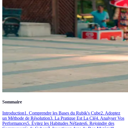
Sommaire
Introduction
1. Comprendre les Bases du Rubik's Cube
2. Adoptez
un Méthode de Résolution
3. La Pratique Est La Clé
4. Analyser Vos
Performances
5. Évitez les Habitudes Néfastes
6. Rejoindre des