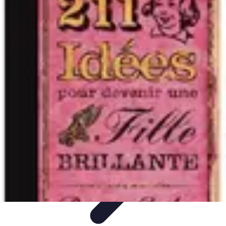
Astuces Rubik Cube
Astuces et Techniques
Techniques de Speedcubing
Astuces et
techniques
Résolution
Techniques et Astuces
Astuces Rubik Cube