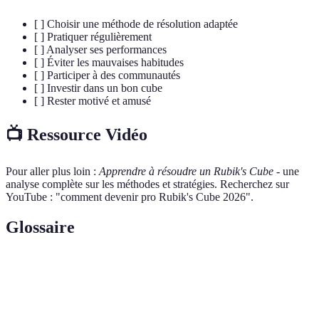
[ ] Choisir une méthode de résolution adaptée
[ ] Pratiquer régulièrement
[ ] Analyser ses performances
[ ] Éviter les mauvaises habitudes
[ ] Participer à des communautés
[ ] Investir dans un bon cube
[ ] Rester motivé et amusé
📺 Ressource Vidéo
Pour aller plus loin :
Apprendre à résoudre un Rubik's Cube
- une
analyse complète sur les méthodes et stratégies. Recherchez sur
YouTube : "comment devenir pro Rubik's Cube 2026".
Glossaire
Terme
Définition
L'art de résoudre le Rubik's Cube le plus
Speedcubing