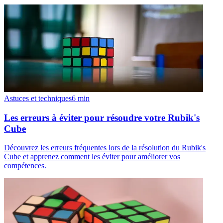
Astuces et techniques
6
min
Les erreurs à éviter pour résoudre votre Rubik's
Cube
Découvrez les erreurs fréquentes lors de la résolution du Rubik's
Cube et apprenez comment les éviter pour améliorer vos
compétences.