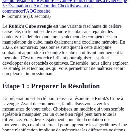
Mémoire
Étape 4 : Résoudre le Cube
Erreurs courantes à éviter
Étape
5 : Évaluation et Amélioration
Checklist avant de
commencer
FAQ
Glossaire
Sommaire
(
10
sections
)
Le
Rubik's Cube aveugle
est une variante fascinante du célèbre
casse-tête, où le but est de résoudre le cube sans regarder les
couleurs. Ce défi demande non seulement des compétences en
manipulation du cube, mais également une excellente mémoire. En
2026, de nombreux passionnés s'attaquent à cette discipline,
souhaitant apprendre à résoudre le cube en utilisant uniquement la
mémoire. C'est un exercice brillant pour aiguiser l'esprit et
développer des capacités cognitives. Ensemble, nous allons explorer
les stratégies et techniques qui vous permettront de maîtriser cet art
complexe et impressionnant.
Étape 1 : Préparer la Résolution
La préparation est la clé pour réussir à résoudre le Rubik's Cube à
l'aveugle. Avant de commencer, familiarisez-vous avec les
mécanismes de votre cube. Choisissez un modèle qui vous semble
agréable à manipuler, car un cube bien réglé peut faire toute la
différence. Vous devez également connaître la notation des
mouvements, ce qui est crucial pour apprendre les algorithmes. Une
bonne planification implique de mémoriser les différentes positions