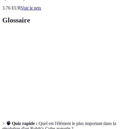
3.76
EUR
Voir le prix
Glossaire
Terme
Définition
Une séquence spécifique de mouvements pour
Algorithme
atteindre une configuration souhaitée du cube.
La capacité de se souvenir de la position des objets
Mémoire
dans un espace, cruciale pour les résolutions à
spatiale
l'aveugle.
Méthode standard pour résoudre le Rubik's Cube,
CFOP
utilisant des étapes de Cross, F2L, OLL et PLL.
>
🧠 Quiz rapide :
Quel est l'élément le plus important dans la
résolution d'un Rubik's Cube aveugle ?