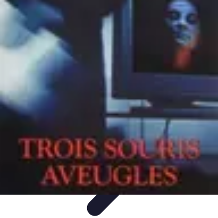
Astuces Rubik Cube
Astuces et Techniques
Techniques de Speedcubing
Astuces et
techniques
Résolution
Techniques et Astuces
Astuces Rubik Cube