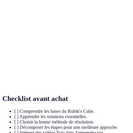
Terme
Définition
Suite de mouvements effectués dans un ordre
Algorithme
spécifique pour obtenir un résultat précis sur le
Rubik's Cube.
Layer by
Technique de résolution du Rubik's Cube en trois
Layer
couches, du bas vers le haut.
Terme désignant une personne passionnée par le
Cuber
Rubik's Cube et ses techniques de résolution.
Checklist avant achat
[ ] Comprendre les bases du Rubik's Cube.
[ ] Apprendre les notations essentielles.
[ ] Choisir la bonne méthode de résolution.
[ ] Décomposer les étapes pour une meilleure approche.
[ ] Intégrer des vidéos Tuto dans l'apprentissage.