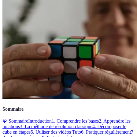
Sommaire
🧩 Sommaire
Introduction
1. Comprendre les bases
2. Apprendre les
notations
3. La méthode de résolution classique
4. Décomposer le
cube en étapes
5. Utiliser des vidéos Tuto
6. Pratiquer régulièrement
7.