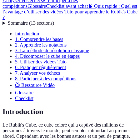
Analyser vos échecs
8. Participer à des
compétitions
Glossaire
Checklist avant achat
🧠 Quiz rapide : Quel est
l’avantage d’utiliser des vidéos Tuto pour apprendre le Rubik's Cube
?
Sommaire
(
13
sections
)
Introduction
1. Comprendre les bases
2. Apprendre les notations
3. La méthode de résolution classique
4. Décomposer le cube en étapes
5. Utiliser des vidéos Tuto
6. Pratiquer régulièrement
7. Analyser vos échecs
8. Participer à des compétitions
📺 Ressource Vidéo
Glossaire
Checklist
Introduction
Le Rubik's Cube, ce cube coloré qui a captivé des millions de
personnes à travers le monde, peut sembler intimidant au premier
abord. Cependant, avec les bonnes astuces et un peu de pratique,