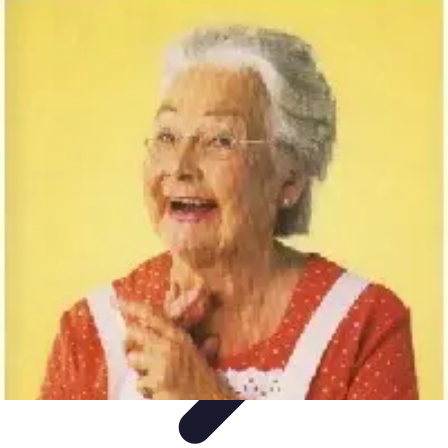
Astuces Rubik Cube
Astuces et Techniques
Techniques de Speedcubing
Astuces et
techniques
Résolution
Techniques et Astuces
Astuces Rubik Cube