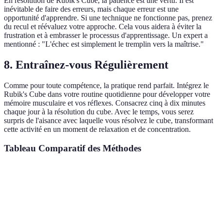
En résolution de Rubik's Cube, la patience est une vertu. Il est
inévitable de faire des erreurs, mais chaque erreur est une
opportunité d'apprendre. Si une technique ne fonctionne pas, prenez
du recul et réévaluez votre approche. Cela vous aidera à éviter la
frustration et à embrasser le processus d'apprentissage. Un expert a
mentionné : "L'échec est simplement le tremplin vers la maîtrise."
8. Entraînez-vous Régulièrement
Comme pour toute compétence, la pratique rend parfait. Intégrez le
Rubik's Cube dans votre routine quotidienne pour développer votre
mémoire musculaire et vos réflexes. Consacrez cinq à dix minutes
chaque jour à la résolution du cube. Avec le temps, vous serez
surpris de l'aisance avec laquelle vous résolvez le cube, transformant
cette activité en un moment de relaxation et de concentration.
Tableau Comparatif des Méthodes
Critère
Méthode Basique
Méthode Avancée
Résol
Facilité
Facile
Difficile
Inter
d'apprentissage