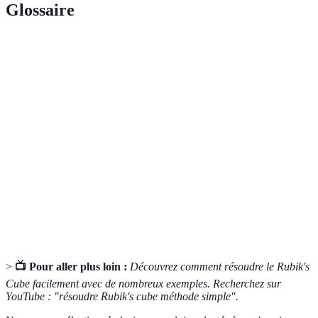
Glossaire
Terme
Définition
Une série de mouvements spécifiques à suivre pour
Algorithme
atteindre un certain état dans le Rubik's Cube.
L'objet physique à résoudre, composé de 26 petits
Cube
cubes en un seul bloc.
La méthode de tri par couleur qui consiste à
Roue de
travailler sur une face à la fois, souvent la première
couleurs
étape de la résolution.
>
📺 Pour aller plus loin :
Découvrez comment résoudre le Rubik's
Cube facilement avec de nombreux exemples. Recherchez sur
YouTube : "résoudre Rubik's cube méthode simple".