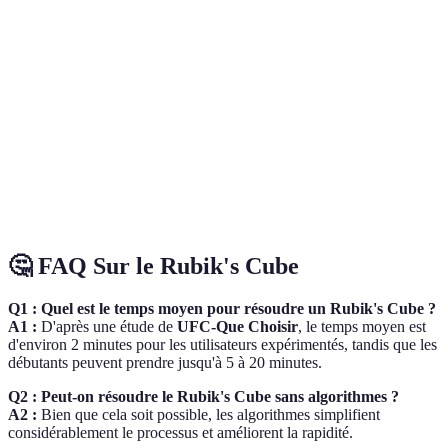
Temps moyen
Longue
Courte
Varia
de résolution
Besoin
Moins
Plus
Modé
d'algorithmes
Stabilité des
Faible
Très stable
Moye
mouvements
🤔 FAQ Sur le Rubik's Cube
Q1 : Quel est le temps moyen pour résoudre un Rubik's Cube ?
A1 :
D'après une étude de
UFC-Que Choisir
, le temps moyen est
d'environ 2 minutes pour les utilisateurs expérimentés, tandis que les
débutants peuvent prendre jusqu'à 5 à 20 minutes.
Q2 : Peut-on résoudre le Rubik's Cube sans algorithmes ?
A2 :
Bien que cela soit possible, les algorithmes simplifient
considérablement le processus et améliorent la rapidité.