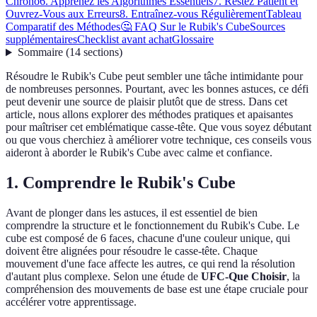
Chrono
6. Apprenez les Algorithmes Essentiels
7. Restez Patient et
Ouvrez-Vous aux Erreurs
8. Entraînez-vous Régulièrement
Tableau
Comparatif des Méthodes
🤔 FAQ Sur le Rubik's Cube
Sources
supplémentaires
Checklist avant achat
Glossaire
Sommaire
(
14
sections
)
Résoudre le Rubik's Cube peut sembler une tâche intimidante pour
de nombreuses personnes. Pourtant, avec les bonnes astuces, ce défi
peut devenir une source de plaisir plutôt que de stress. Dans cet
article, nous allons explorer des méthodes pratiques et apaisantes
pour maîtriser cet emblématique casse-tête. Que vous soyez débutant
ou que vous cherchiez à améliorer votre technique, ces conseils vous
aideront à aborder le Rubik's Cube avec calme et confiance.
1. Comprendre le Rubik's Cube
Avant de plonger dans les astuces, il est essentiel de bien
comprendre la structure et le fonctionnement du Rubik's Cube. Le
cube est composé de 6 faces, chacune d'une couleur unique, qui
doivent être alignées pour résoudre le casse-tête. Chaque
mouvement d'une face affecte les autres, ce qui rend la résolution
d'autant plus complexe. Selon une étude de
UFC-Que Choisir
, la
compréhension des mouvements de base est une étape cruciale pour
accélérer votre apprentissage.