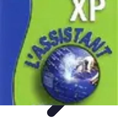
Astuces Rubik Cube
Astuces et Techniques
Techniques de Speedcubing
Astuces et
techniques
Résolution
Techniques et Astuces
Astuces Rubik Cube