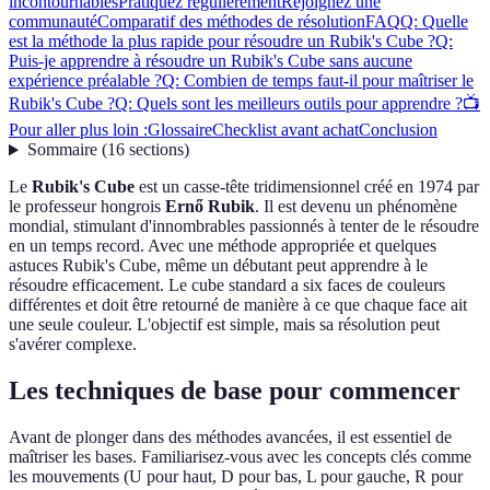
incontournables
Pratiquez régulièrement
Rejoignez une
communauté
Comparatif des méthodes de résolution
FAQ
Q: Quelle
est la méthode la plus rapide pour résoudre un Rubik's Cube ?
Q:
Puis-je apprendre à résoudre un Rubik's Cube sans aucune
expérience préalable ?
Q: Combien de temps faut-il pour maîtriser le
Rubik's Cube ?
Q: Quels sont les meilleurs outils pour apprendre ?
📺
Pour aller plus loin :
Glossaire
Checklist avant achat
Conclusion
Sommaire
(
16
sections
)
Le
Rubik's Cube
est un casse-tête tridimensionnel créé en 1974 par
le professeur hongrois
Ernő Rubik
. Il est devenu un phénomène
mondial, stimulant d'innombrables passionnés à tenter de le résoudre
en un temps record. Avec une méthode appropriée et quelques
astuces Rubik's Cube, même un débutant peut apprendre à le
résoudre efficacement. Le cube standard a six faces de couleurs
différentes et doit être retourné de manière à ce que chaque face ait
une seule couleur. L'objectif est simple, mais sa résolution peut
s'avérer complexe.
Les techniques de base pour commencer
Avant de plonger dans des méthodes avancées, il est essentiel de
maîtriser les bases. Familiarisez-vous avec les concepts clés comme
les mouvements (U pour haut, D pour bas, L pour gauche, R pour