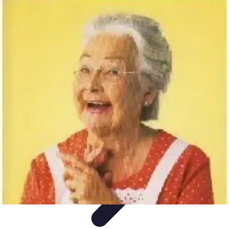
Astuces Rubik Cube
Astuces et Techniques
Techniques de Speedcubing
Astuces et
techniques
Résolution
Techniques et Astuces
Astuces Rubik Cube