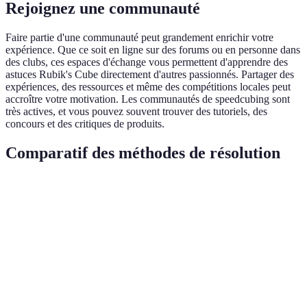
Rejoignez une communauté
Faire partie d'une communauté peut grandement enrichir votre
expérience. Que ce soit en ligne sur des forums ou en personne dans
des clubs, ces espaces d'échange vous permettent d'apprendre des
astuces Rubik's Cube directement d'autres passionnés. Partager des
expériences, des ressources et même des compétitions locales peut
accroître votre motivation. Les communautés de speedcubing sont
très actives, et vous pouvez souvent trouver des tutoriels, des
concours et des critiques de produits.
Comparatif des méthodes de résolution
Méthode
Rapidité
Difficulté
Popularité
Utilisation
Très
Idéal pour
CFOP
Élevée
Élevée
rapide
compétition
Approche
Roux
Moyen
Moyenne
Moyenne
alternative