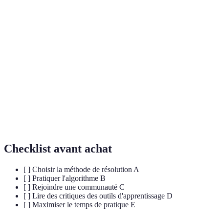
Terme
Définition
Une séquence de mouvements utilisés pour
Algorithme
résoudre un segment du cube.
La première étape dans la méthode CFOP,
Cross
consistant à former une croix.
La discipline visant à résoudre des cubes le plus
Speedcubing
vite possible.
Checklist avant achat
[ ] Choisir la méthode de résolution A
[ ] Pratiquer l'algorithme B
[ ] Rejoindre une communauté C
[ ] Lire des critiques des outils d'apprentissage D
[ ] Maximiser le temps de pratique E