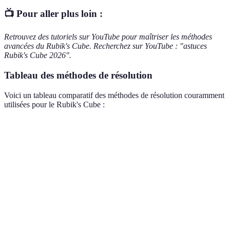
📺 Pour aller plus loin :
Retrouvez des tutoriels sur YouTube pour maîtriser les méthodes
avancées du Rubik's Cube. Recherchez sur YouTube : "astuces
Rubik's Cube 2026".
Tableau des méthodes de résolution
Voici un tableau comparatif des méthodes de résolution couramment
utilisées pour le Rubik's Cube :
Méthode
Avantages
Inconvénients
Niveau requis
Facile à
Couche
comprendre
Longue à
Débutant ou
par
pour les
exécuter
intermédiaire
couche
débutants
Très rapide,
Méthode
Difficile à
utilisée en
Avancé
Fridrich
apprendre