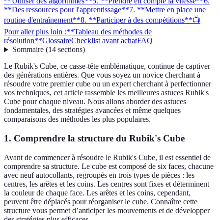
**Utiliser des algorithmes**
5. **Prendre en compte la vitesse**
6.
**Des ressources pour l'apprentissage**
7. **Mettre en place une
routine d'entraînement**
8. **Participer à des compétitions**
📺
Pour aller plus loin :
**Tableau des méthodes de
résolution**
Glossaire
Checklist avant achat
FAQ
Sommaire
(
14
sections
)
Le Rubik's Cube, ce casse-tête emblématique, continue de captiver
des générations entières. Que vous soyez un novice cherchant à
résoudre votre premier cube ou un expert cherchant à perfectionner
vos techniques, cet article rassemble les meilleures astuces Rubik's
Cube pour chaque niveau. Nous allons aborder des astuces
fondamentales, des stratégies avancées et même quelques
comparaisons des méthodes les plus populaires.
1.
Comprendre la structure du Rubik's Cube
Avant de commencer à résoudre le Rubik's Cube, il est essentiel de
comprendre sa structure. Le cube est composé de six faces, chacune
avec neuf autocollants, regroupés en trois types de pièces : les
centres, les arêtes et les coins. Les centres sont fixes et déterminent
la couleur de chaque face. Les arêtes et les coins, cependant,
peuvent être déplacés pour réorganiser le cube. Connaître cette
structure vous permet d’anticiper les mouvements et de développer
des stratégies plus efficaces.