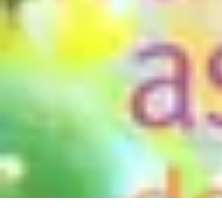
Astuces Rubik Cube
Astuces et Techniques
Techniques de Speedcubing
Astuces et techniq
Astuces Rubik Cube