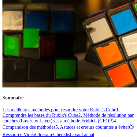
Sommaire
Les meilleures méthodes pour résoudre votre Rubik's Cube
1.
Comprendre les bases du Rubik's Cube
2. Méthode de résolution par
couches (Layer by Layer)
3. La méthode Fridrich (CFOP)
4.
Comparaison des méthodes
5. Astuces et erreurs courantes à éviter
📺
Ressource Vidéo
Glossaire
Checklist avant achat