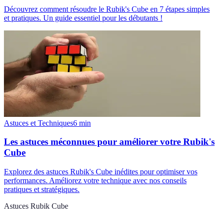
Découvrez comment résoudre le Rubik's Cube en 7 étapes simples
et pratiques. Un guide essentiel pour les débutants !
Astuces et Techniques
6
min
Les astuces méconnues pour améliorer votre Rubik's
Cube
Explorez des astuces Rubik's Cube inédites pour optimiser vos
performances. Améliorez votre technique avec nos conseils
pratiques et stratégiques.
Astuces Rubik Cube