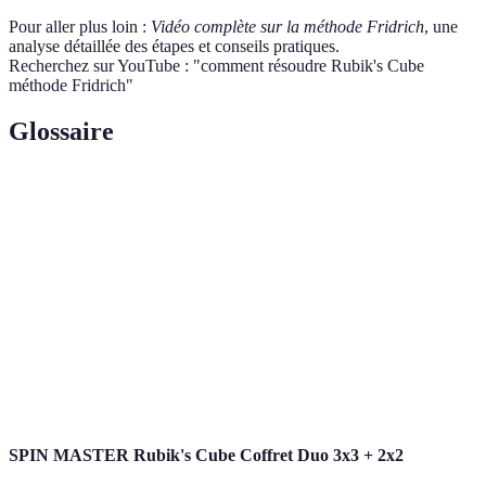
Pour aller plus loin :
Vidéo complète sur la méthode Fridrich
, une
analyse détaillée des étapes et conseils pratiques.
Recherchez sur YouTube : "comment résoudre Rubik's Cube
méthode Fridrich"
Glossaire
Terme
Définition
Cubie
Une petite pièce constitutive du Rubik's Cube
Séquence de mouvements utilisés pour résoudre le
Algorithme
cube
Système de lettres utilisé pour décrire les
Notations
mouvements
SPIN MASTER Rubik's Cube Coffret Duo 3x3 + 2x2