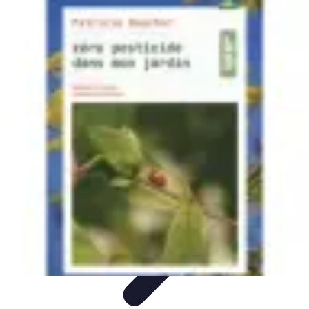
Astuces Rubik Cube
Astuces et Techniques
Techniques de Speedcubing
Astuces et
techniques
Résolution
Techniques et Astuces
Astuces Rubik Cube