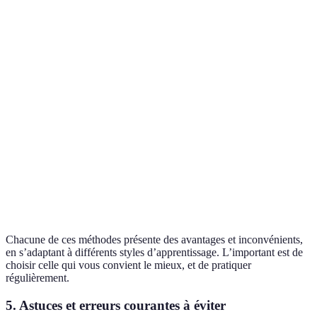
Méthode
Approche logique et
par
Facile
5-10 
progressive
couches
Méthode
Efficacité optimale pour les
Avancée
70+ 
Fridrich
compétitions
Méthode
Avancée
Résolution rapide et intuitive
40+ 
Roux
Méthode
Résolution flexible et
Intermédiaire
30+ 
Petrus
intuitive
Chacune de ces méthodes présente des avantages et inconvénients,
en s’adaptant à différents styles d’apprentissage. L’important est de
choisir celle qui vous convient le mieux, et de pratiquer
régulièrement.
5. Astuces et erreurs courantes à éviter