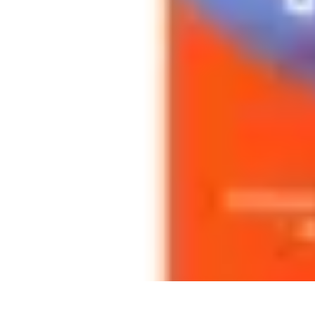
Astuces Rubik Cube
Astuces et Techniques
Techniques de Speedcubing
Astuces et techniq
Astuces Rubik Cube