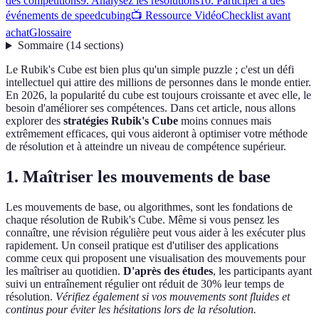
des compétitions
9. Analysez les résolutions
10. Participer à des
événements de speedcubing
📺 Ressource Vidéo
Checklist avant
achat
Glossaire
Sommaire
(
14
sections
)
Le Rubik's Cube est bien plus qu'un simple puzzle ; c'est un défi
intellectuel qui attire des millions de personnes dans le monde entier.
En 2026, la popularité du cube est toujours croissante et avec elle, le
besoin d'améliorer ses compétences. Dans cet article, nous allons
explorer des
stratégies Rubik's Cube
moins connues mais
extrêmement efficaces, qui vous aideront à optimiser votre méthode
de résolution et à atteindre un niveau de compétence supérieur.
1. Maîtriser les mouvements de base
Les mouvements de base, ou algorithmes, sont les fondations de
chaque résolution de Rubik's Cube. Même si vous pensez les
connaître, une révision régulière peut vous aider à les exécuter plus
rapidement. Un conseil pratique est d'utiliser des applications
comme ceux qui proposent une visualisation des mouvements pour
les maîtriser au quotidien.
D'après des études
, les participants ayant
suivi un entraînement régulier ont réduit de 30% leur temps de
résolution.
Vérifiez également si vos mouvements sont fluides et
continus pour éviter les hésitations lors de la résolution.