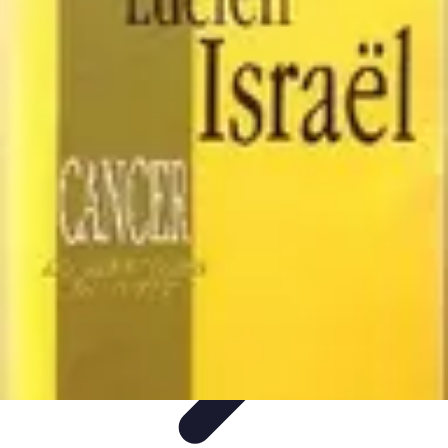
Astuces Rubik Cube
Astuces et Techniques
Techniques de Speedcubing
Astuces et
techniques
Résolution
Techniques et Astuces
Astuces Rubik Cube