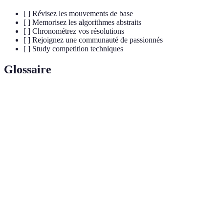
[ ] Révisez les mouvements de base
[ ] Memorisez les algorithmes abstraits
[ ] Chronométrez vos résolutions
[ ] Rejoignez une communauté de passionnés
[ ] Study competition techniques
Glossaire
Terme
Définition
Rubik's
Puzzle tridimensionnel constitué de 26 petits cubes
Cube
qui composent un plus grand cube coloré.
Séquence de mouvements permettant de résoudre
Algorithme
une situation spécifique du cube.
Compétition de résolution rapide de Rubik's Cube
Speedcubing
et autres puzzles similaires.