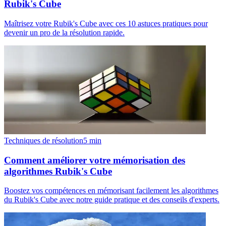
Rubik's Cube
Maîtrisez votre Rubik's Cube avec ces 10 astuces pratiques pour
devenir un pro de la résolution rapide.
Techniques de résolution
5
min
Comment améliorer votre mémorisation des
algorithmes Rubik's Cube
Boostez vos compétences en mémorisant facilement les algorithmes
du Rubik's Cube avec notre guide pratique et des conseils d'experts.