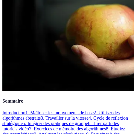
Sommaire
Introduction
1. Maîtriser les mouvements de base
2. Utiliser des
algorithmes abstraits
3. Travailler sur la vitesse
4. Cycle de réflexion
stratégique
5. Intégrer des pratiques de groupe
6. Tirer parti des
tutoriels vidéo
7. Exercices de mémoire des algorithmes
8. Étudiez