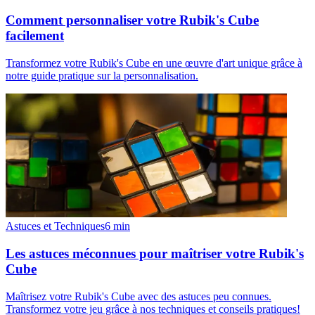
Comment personnaliser votre Rubik's Cube
facilement
Transformez votre Rubik's Cube en une œuvre d'art unique grâce à
notre guide pratique sur la personnalisation.
Astuces et Techniques
6
min
Les astuces méconnues pour maîtriser votre Rubik's
Cube
Maîtrisez votre Rubik's Cube avec des astuces peu connues.
Transformez votre jeu grâce à nos techniques et conseils pratiques!