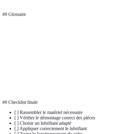
## Glossaire
Terme
Définition
Lubrifiant
Substance appliquée pour réduire la friction.
Procédure de séparation des parties d'un objet
Démontage
mécanique.
Matériau utilisé dans les lubrifiants pour éviter la
Silicone
dégradation plastique.
## Checklist finale
[ ] Rassembler le matériel nécessaire
[ ] Vérifier le démontage correct des pièces
[ ] Choisir un lubrifiant adapté
[ ] Appliquer correctement le lubrifiant
[ ] Tester le fonctionnement du cube