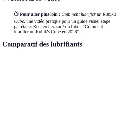
📺 Pour aller plus loin :
Comment lubrifier un Rubik's
Cube
, une vidéo pratique pour un guide visuel étape
par étape. Recherchez sur YouTube : "Comment
lubrifier un Rubik's Cube en 2026".
Comparatif des lubrifiants
Critère
Lubrifiant A
Lubrifiant B
Lubrifiant C
Ver
Fluidité
Très bonne
Bonne
Moyenne
A
Résidu
Faible
Moyen
Haut
A
Effet
longue
Oui
Non
Oui
A e
durée
Prix
Élevé
Modéré
Bas
B