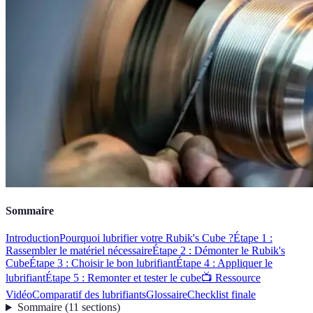
Sommaire
Introduction
Pourquoi lubrifier votre Rubik's Cube ?
Étape 1 :
Rassembler le matériel nécessaire
Étape 2 : Démonter le Rubik's
Cube
Étape 3 : Choisir le bon lubrifiant
Étape 4 : Appliquer le
lubrifiant
Étape 5 : Remonter et tester le cube
📺 Ressource
Vidéo
Comparatif des lubrifiants
Glossaire
Checklist finale
Sommaire
(
11
sections
)