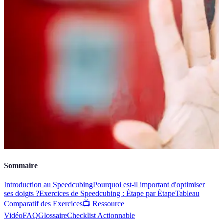
Sommaire
Introduction au Speedcubing
Pourquoi est-il important d'optimiser
ses doigts ?
Exercices de Speedcubing : Étape par Étape
Tableau
Comparatif des Exercices
📺 Ressource
Vidéo
FAQ
Glossaire
Checklist Actionnable