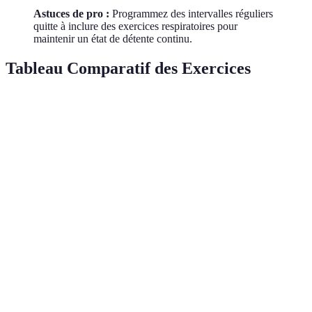
Astuces de pro :
Programmez des intervalles réguliers
quitte à inclure des exercices respiratoires pour
maintenir un état de détente continu.
Tableau Comparatif des Exercices
Exercice
Objectif
Matériel nécessaire
Erreurs
Préparation
Échauffement
Aucune
Surcha
physique
Améliorer la
Anneaux de
Renforcement
Surent
force
résistance
Améliorer la
Dextérité
Balles d'exercice
Non-pr
coordination
Habileté
Conscientisation
Rubik's Cube
Mauvai
tactile
tactile