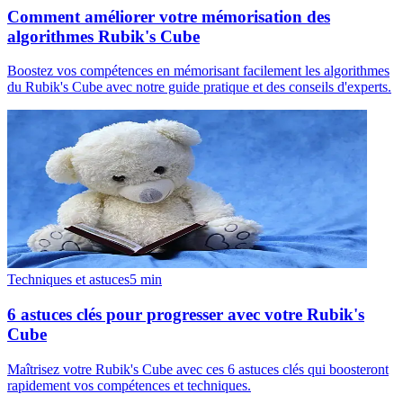
Comment améliorer votre mémorisation des
algorithmes Rubik's Cube
Boostez vos compétences en mémorisant facilement les algorithmes
du Rubik's Cube avec notre guide pratique et des conseils d'experts.
Techniques et astuces
5
min
6 astuces clés pour progresser avec votre Rubik's
Cube
Maîtrisez votre Rubik's Cube avec ces 6 astuces clés qui boosteront
rapidement vos compétences et techniques.