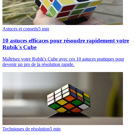
Astuces et conseils
5
min
10 astuces efficaces pour résoudre rapidement votre
Rubik's Cube
Maîtrisez votre Rubik's Cube avec ces 10 astuces pratiques pour
devenir un pro de la résolution rapide.
Techniques de résolution
5
min