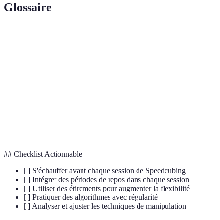
Glossaire
Terme
Définition
Speedcubing
L'art de résoudre des casse-têtes très rapidement
Série de mouvements prédéfinis permettant de
Algorithme
résoudre une partie du Rubik's Cube
Habileté
La capacité à percevoir les textures et formes par
Tactile
le toucher
## Checklist Actionnable
[ ] S'échauffer avant chaque session de Speedcubing
[ ] Intégrer des périodes de repos dans chaque session
[ ] Utiliser des étirements pour augmenter la flexibilité
[ ] Pratiquer des algorithmes avec régularité
[ ] Analyser et ajuster les techniques de manipulation