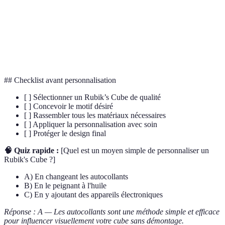
Peinture
personnaliser les surfaces plastiques grâce à sa
acrylique
durabilité.
Mécanisme
La structure interne qui permet aux faces du
interne
Rubik's Cube de tourner sans friction excessive.
## Checklist avant personnalisation
[ ] Sélectionner un Rubik’s Cube de qualité
[ ] Concevoir le motif désiré
[ ] Rassembler tous les matériaux nécessaires
[ ] Appliquer la personnalisation avec soin
[ ] Protéger le design final
🧠 Quiz rapide :
[Quel est un moyen simple de personnaliser un
Rubik's Cube ?]
A) En changeant les autocollants
B) En le peignant à l'huile
C) En y ajoutant des appareils électroniques
Réponse : A — Les autocollants sont une méthode simple et efficace
pour influencer visuellement votre cube sans démontage.