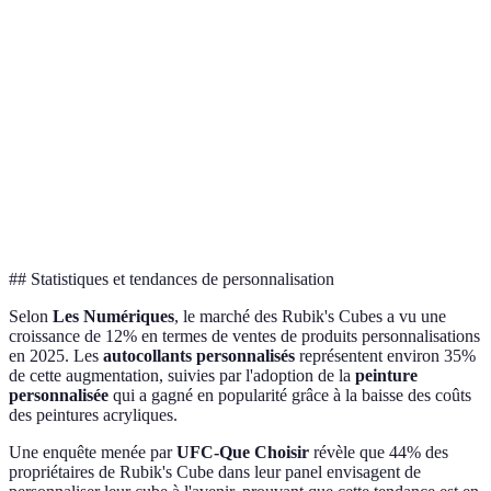
Critères
Autocollants
Peinture
Impression 3D
Él
Facilité
Facile
Modéré
Complexe
Av
Durabilité
Moyenne
Haute
Très haute
Var
Coût
Faible
Moyen
Élevé
Trè
Originalité
Modérée
Haute
Très haute
Ex
## Statistiques et tendances de personnalisation
Selon
Les Numériques
, le marché des Rubik's Cubes a vu une
croissance de 12% en termes de ventes de produits personnalisations
en 2025. Les
autocollants personnalisés
représentent environ 35%
de cette augmentation, suivies par l'adoption de la
peinture
personnalisée
qui a gagné en popularité grâce à la baisse des coûts
des peintures acryliques.
Une enquête menée par
UFC-Que Choisir
révèle que 44% des
propriétaires de Rubik's Cube dans leur panel envisagent de