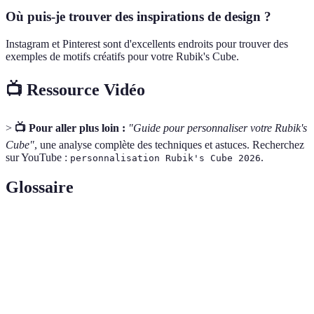
Où puis-je trouver des inspirations de design ?
Instagram et Pinterest sont d'excellents endroits pour trouver des
exemples de motifs créatifs pour votre Rubik's Cube.
📺 Ressource Vidéo
>
📺 Pour aller plus loin :
"Guide pour personnaliser votre Rubik's
Cube"
, une analyse complète des techniques et astuces. Recherchez
sur YouTube :
.
personnalisation Rubik's Cube 2026
Glossaire
Terme
Définition
Accessoires utilisés pour changer l'apparence des
Autocollants
côtés du cube sans affecter sa structure.
Type de peinture couramment utilisé pour