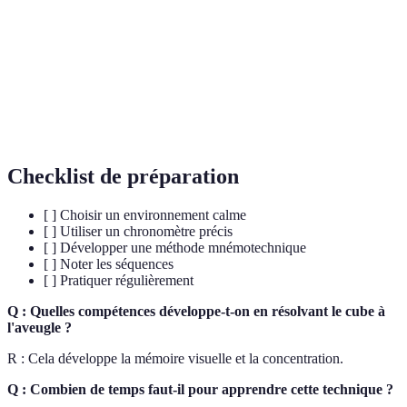
Méthode loci
emplacements mentaux.
World Cube
Organisation internationale régissant les
Association
compétitions de Rubik's Cube.
Arêtes
Sections entre les coins sur un Rubik's Cube.
Checklist de préparation
[ ] Choisir un environnement calme
[ ] Utiliser un chronomètre précis
[ ] Développer une méthode mnémotechnique
[ ] Noter les séquences
[ ] Pratiquer régulièrement
Q : Quelles compétences développe-t-on en résolvant le cube à
l'aveugle ?
R : Cela développe la mémoire visuelle et la concentration.
Q : Combien de temps faut-il pour apprendre cette technique ?