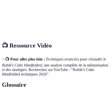
d'usage
Efficacité
Élevée
Moyenne
Temps
Long
Court
d'apprentissage
📺 Ressource Vidéo
>
📺 Pour aller plus loin :
Techniques avancées pour résoudre le
Rubik's Cube blindfolded
, une analyse complète de la mémorisation
et des stratégies. Recherchez sur YouTube : "Rubik's Cube
blindfolded techniques 2026".
Glossaire
Terme
Définition
Technique de mémorisation utilisant des