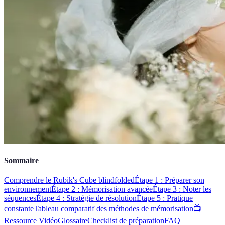
Sommaire
Comprendre le Rubik's Cube blindfolded
Étape 1 : Préparer son
environnement
Étape 2 : Mémorisation avancée
Étape 3 : Noter les
séquences
Étape 4 : Stratégie de résolution
Étape 5 : Pratique
constante
Tableau comparatif des méthodes de mémorisation
📺
Ressource Vidéo
Glossaire
Checklist de préparation
FAQ