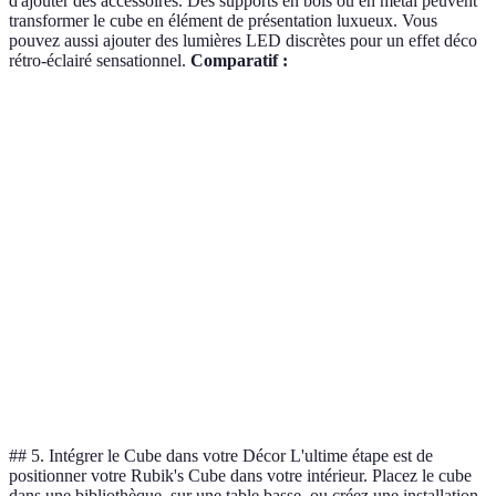
d'ajouter des accessoires. Des supports en bois ou en métal peuvent
transformer le cube en élément de présentation luxueux. Vous
pouvez aussi ajouter des lumières LED discrètes pour un effet déco
rétro-éclairé sensationnel.
Comparatif :
Accessoire
Option A
Option B
Option C
Verdi
Métal
Support
Bois
Métal
Plastique
durabi
Multi
LED
Blanche
Multicolore
Fixe
pour
variab
Vinyl
Autocollants
Vinyle
Papier
Transparent
pour
résist
## 5. Intégrer le Cube dans votre Décor L'ultime étape est de
positionner votre Rubik's Cube dans votre intérieur. Placez le cube
dans une bibliothèque, sur une table basse, ou créez une installation