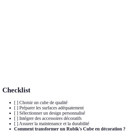
Terme
Définition
Type de peinture durable et rapide à sécher, idéale
Acrylique
pour la décoration.
Matériau souvent utilisé pour des autocollants, connu
Vinyle
pour sa résistance et sa flexibilité.
Diode électroluminescente utilisée pour l'éclairage
LED
décoratif.
Checklist
[ ] Choisir un cube de qualité
[ ] Préparer les surfaces adéquatement
[ ] Sélectionner un design personnalisé
[ ] Intégrer des accessoires décoratifs
[ ] Assurer la maintenance et la durabilité
Comment transformer un Rubik's Cube en décoration ?