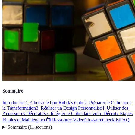
Sommaire
Introduction
1. Choisir le bon Rubik's Cube
2. Préparer le Cube pour
la Transformation
3. Réaliser un Design Personnalisé
4. Utiliser des
Accessoires Décoratifs
5. Intégrer le Cube dans votre Décor
6. Étapes
Finales et Maintenance
📺 Ressource Vidéo
Glossaire
Checklist
FAQ
Sommaire
(
11
sections
)