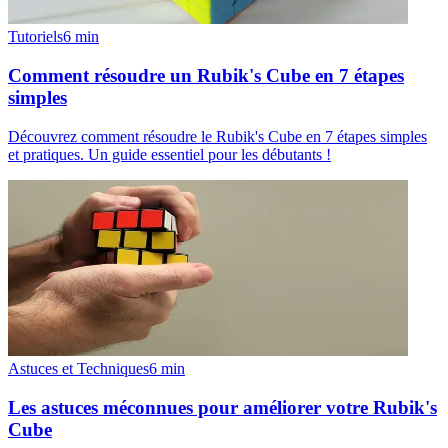
Tutoriels
6
min
Comment résoudre un Rubik's Cube en 7 étapes
simples
Découvrez comment résoudre le Rubik's Cube en 7 étapes simples
et pratiques. Un guide essentiel pour les débutants !
Astuces et Techniques
6
min
Les astuces méconnues pour améliorer votre Rubik's
Cube