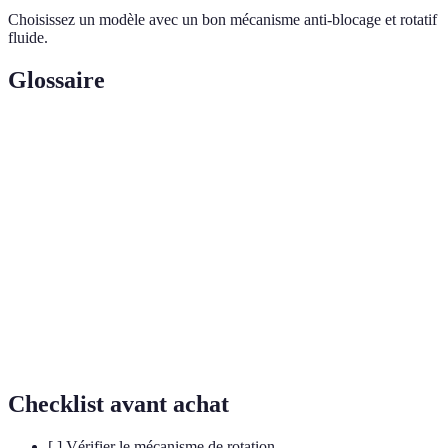
Choisissez un modèle avec un bon mécanisme anti-blocage et rotatif
fluide.
Glossaire
Terme
Définition
Rubik's Cube
Un cube 3x3 classique utilisé pour les
standard
compétitions.
Mécanisme de
Système interne facilitant le mouvement
rotation
des faces.
Un cube simplifié avec une grille de 2x2
Cube 2x2
cases.
Checklist avant achat
[ ] Vérifier le mécanisme de rotation