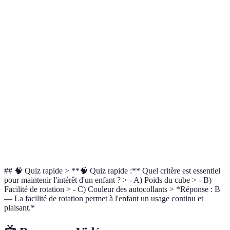
Critère
Option A: 2x2
Option B: 3x3 standard
Opt
Âge
3-5 ans
6-10 ans
6-10
recommandé
Facilité de
Très facile
Modérée
Faci
rotation
Durabilité
Haute
Moyenne
Hau
Engagement
Modéré
Élevé
Très
visuel
## 🧠 Quiz rapide > **🧠 Quiz rapide :** Quel critère est essentiel
pour maintenir l'intérêt d'un enfant ? > - A) Poids du cube > - B)
Facilité de rotation > - C) Couleur des autocollants > *Réponse : B
— La facilité de rotation permet à l'enfant un usage continu et
plaisant.*