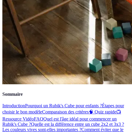
Sommaire
Introduction
Pourquoi un Rubik's Cube pour enfants ?
Étapes pour
choisir le bon modèle
Comparaison des critères
🧠 Quiz rapide
📺
Ressource Vidéo
FAQ
Quel est l'âge idéal pour commencer un
Rubik's Cube ?
Quelle est la différence entre un cube 2x2 et 3x3 ?
Les couleurs vives sont-elles importantes ?
Comment éviter que le