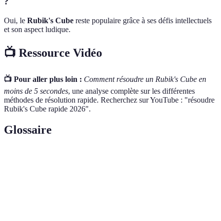
?
Oui, le
Rubik's Cube
reste populaire grâce à ses défis intellectuels
et son aspect ludique.
📺 Ressource Vidéo
📺 Pour aller plus loin :
Comment résoudre un Rubik's Cube en
moins de 5 secondes
, une analyse complète sur les différentes
méthodes de résolution rapide. Recherchez sur YouTube : "résoudre
Rubik's Cube rapide 2026".
Glossaire
Terme
Définition
Suite d'instructions précises pour résoudre une
Algorithme
tâche spécifique.
Première méthode de construction simultanée des