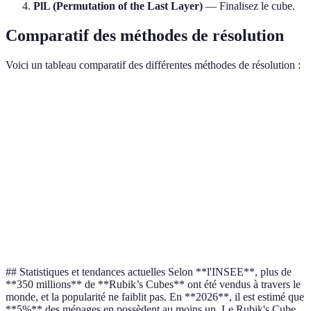
PlL (Permutation of the Last Layer)
— Finalisez le cube.
Comparatif des méthodes de résolution
Voici un tableau comparatif des différentes méthodes de résolution :
Méthode
Facilité
Temps moyen pour résoudre
Clarité 
Fridrich
Moyenne
10-15 s
Très clai
Roux
Difficile
20-30 s
Complex
Petrus
Moyenne
25-35 s
Modérée
Basique
Facile
60-90 s
Simple
## Statistiques et tendances actuelles Selon **l'INSEE**, plus de
**350 millions** de **Rubik’s Cubes** ont été vendus à travers le
monde, et la popularité ne faiblit pas. En **2026**, il est estimé que
**5%** des ménages en possèdent au moins un. Le Rubik's Cube