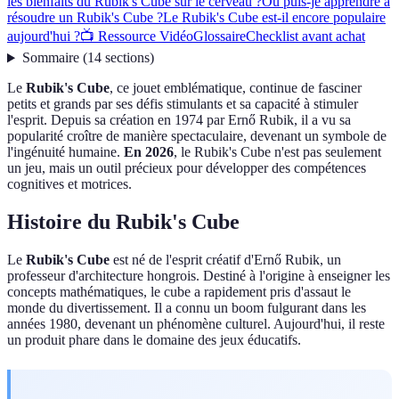
les bienfaits du Rubik's Cube sur le cerveau ?
Où puis-je apprendre à
résoudre un Rubik's Cube ?
Le Rubik's Cube est-il encore populaire
aujourd'hui ?
📺 Ressource Vidéo
Glossaire
Checklist avant achat
Sommaire
(
14
sections
)
Le
Rubik's Cube
, ce jouet emblématique, continue de fasciner
petits et grands par ses défis stimulants et sa capacité à stimuler
l'esprit. Depuis sa création en 1974 par Ernő Rubik, il a vu sa
popularité croître de manière spectaculaire, devenant un symbole de
l'ingénuité humaine.
En 2026
, le Rubik's Cube n'est pas seulement
un jeu, mais un outil précieux pour développer des compétences
cognitives et motrices.
Histoire du Rubik's Cube
Le
Rubik's Cube
est né de l'esprit créatif d'Ernő Rubik, un
professeur d'architecture hongrois. Destiné à l'origine à enseigner les
concepts mathématiques, le cube a rapidement pris d'assaut le
monde du divertissement. Il a connu un boom fulgurant dans les
années 1980, devenant un phénomène culturel. Aujourd'hui, il reste
un produit phare dans le domaine des jeux éducatifs.