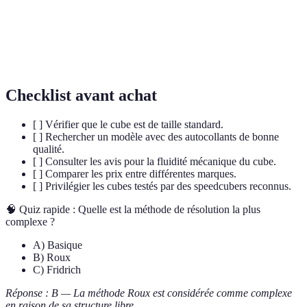
F2L
deux premières couches.
Pratique de résoudre le Rubik's Cube le plus
Speedcubing
rapidement possible.
Checklist avant achat
[ ] Vérifier que le cube est de taille standard.
[ ] Rechercher un modèle avec des autocollants de bonne
qualité.
[ ] Consulter les avis pour la fluidité mécanique du cube.
[ ] Comparer les prix entre différentes marques.
[ ] Privilégier les cubes testés par des speedcubers reconnus.
🧠 Quiz rapide : Quelle est la méthode de résolution la plus
complexe ?
A) Basique
B) Roux
C) Fridrich
Réponse : B — La méthode Roux est considérée comme complexe
en raison de sa structure libre.