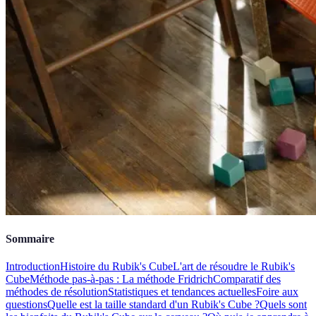
Sommaire
Introduction
Histoire du Rubik's Cube
L'art de résoudre le Rubik's
Cube
Méthode pas-à-pas : La méthode Fridrich
Comparatif des
méthodes de résolution
Statistiques et tendances actuelles
Foire aux
questions
Quelle est la taille standard d'un Rubik's Cube ?
Quels sont