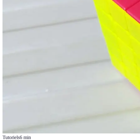
Tutoriels
6
min