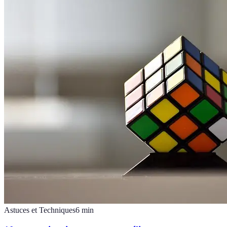
Astuces et Techniques
6
min