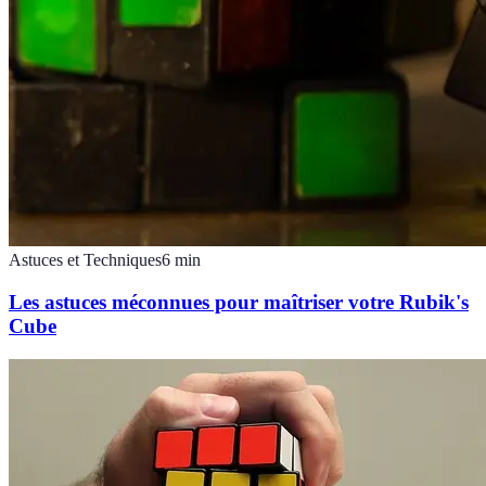
Astuces et Techniques
6
min
Les astuces méconnues pour maîtriser votre Rubik's
Cube