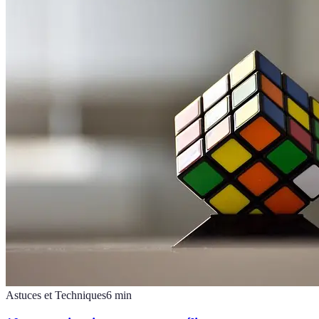
Astuces et Techniques
6
min