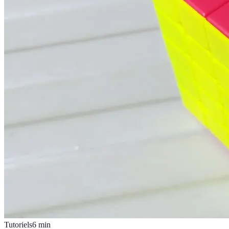
Tutoriels
6
min