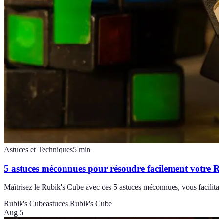
Astuces et Techniques
5
min
5 astuces méconnues pour résoudre facilement votre 
Maîtrisez le Rubik's Cube avec ces 5 astuces méconnues, vous facilita
Rubik's Cube
astuces Rubik's Cube
Aug 5