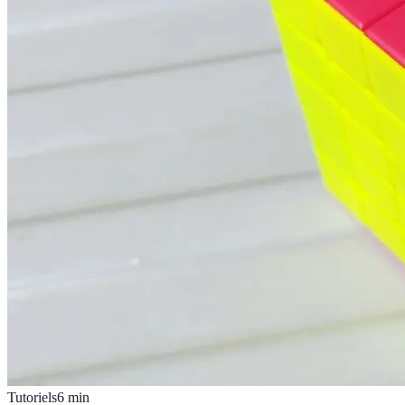
Tutoriels
6
min