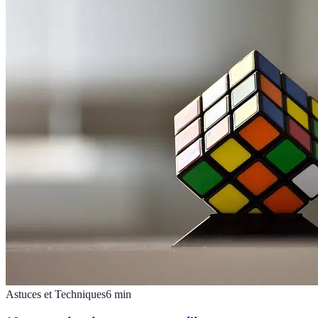
Astuces et Techniques
6
min