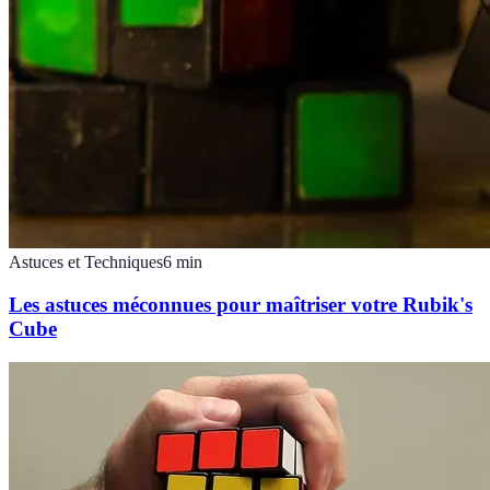
Astuces et Techniques
6
min
Les astuces méconnues pour maîtriser votre Rubik's
Cube