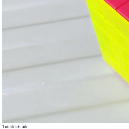
Tutoriels
6
min