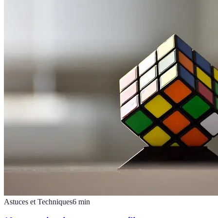
Astuces et Techniques
6
min