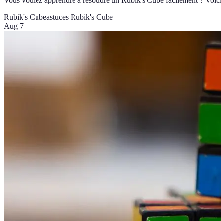
Vous voulez apprendre à résoudre un Rubik's Cube facilement ? Voici 
Rubik's Cube
astuces Rubik's Cube
Aug 7