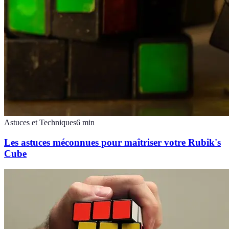
Astuces et Techniques
6
min
Les astuces méconnues pour maîtriser votre Rubik's
Cube